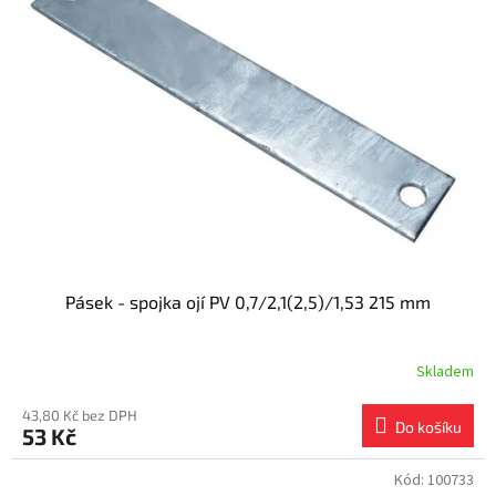
Pásek - spojka ojí PV 0,7/2,1(2,5)/1,53 215 mm
Skladem
43,80 Kč bez DPH
Do košíku
53 Kč
Kód:
100733