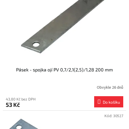
s
k
p
t
r
ů
o
d
u
k
t
ů
Pásek - spojka ojí PV 0,7/2,1(2,5)/1,28 200 mm
Obvykle 26 dnů
43,80 Kč bez DPH
Do košíku
53 Kč
Kód:
30527