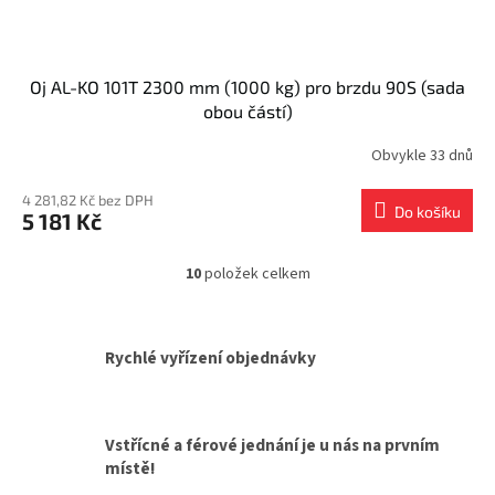
Oj AL-KO 101T 2300 mm (1000 kg) pro brzdu 90S (sada
obou částí)
Obvykle 33 dnů
4 281,82 Kč bez DPH
Do košíku
5 181 Kč
10
položek celkem
O
v
l
á
Rychlé vyřízení objednávky
d
a
c
í
Vstřícné a férové jednání je u nás na prvním
p
místě!
r
v