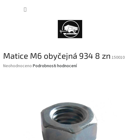
Přejít
NÁKUP
na
obsah
KOŠÍK
Matice M6 obyčejná 934 8 zn
150010
Průměrné
Neohodnoceno
Podrobnosti hodnocení
hodnocení
produktu
je
0,0
z
5
hvězdiček.