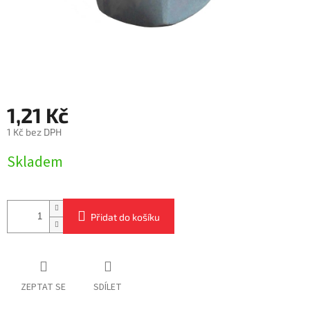
1,21 Kč
1 Kč bez DPH
Měrná
Skladem
cena:
Přidat do košíku
ZEPTAT SE
SDÍLET