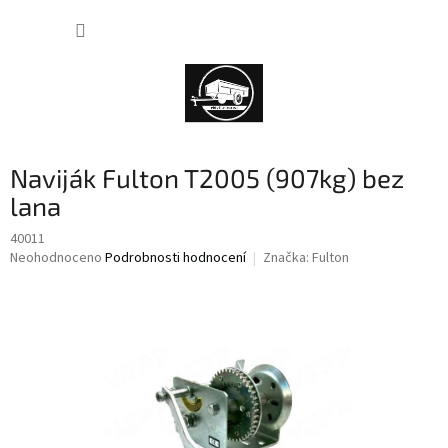
Přejít
NÁKUP
na
obsah
KOŠÍK
Naviják Fulton T2005 (907kg) bez
lana
40011
Průměrné
Neohodnoceno
Podrobnosti hodnocení
Značka:
Fulton
hodnocení
produktu
je
0,0
z
5
hvězdiček.