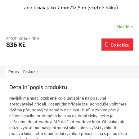
Lano k navijáku 7 mm/12,5 m (včetně háku)
Skladem
690,91 Kč bez DPH
836 Kč
Do košíku
Popis
Diskuze
Detailní popis produktu
Naviják má hnací ozubené kolo umístěné na posuvné
aretovatelné hřídeli. Posunutím hřídele lze jednoduše volit mezi
dvěma převodovými poměry navijáku - buď je zvolen přímý
náhon hnacího orubeného kola na ozubení cívky, nebo je
zařazeno do převodu ještě další převodové kolo. Obsluha tak
může vybrat buď navíjení menší silou, ale s vyšší rychlostí
posuvu lana, nebo standardní rychlost posuvu lana s plnou silou