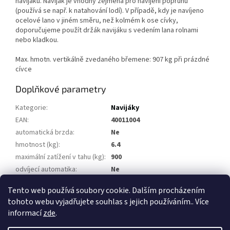
navijáku. Naviják je vhodný zejména pro navíjení popruhu
(používá se např. k natahování lodí). V případě, kdy je navíjeno
ocelové lano v jiném směru, než kolmém k ose cívky,
doporučujeme použít držák navijáku s vedením lana rolnami
nebo kladkou.
Max. hmotn. vertikálně zvedaného břemene: 907 kg při prázdné
cívce
Doplňkové parametry
Kategorie
:
Navijáky
EAN
:
40011004
automatická brzda
:
Ne
hmotnost (kg)
:
6.4
maximální zatížení v tahu (kg)
:
900
odvíjecí automatika
:
Ne
snadno odnímatelná klika
:
Ne
Tento web používá soubory cookie. Dalším procházením
tohoto webu vyjadřujete souhlas s jejich používáním.. Více
Z
informací
zde
.
á