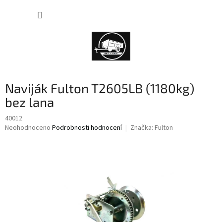
Přejít
NÁKUP
na
obsah
KOŠÍK
Naviják Fulton T2605LB (1180kg)
bez lana
40012
Průměrné
Neohodnoceno
Podrobnosti hodnocení
Značka:
Fulton
hodnocení
produktu
je
0,0
z
5
hvězdiček.