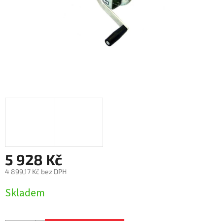
5 928 Kč
4 899,17 Kč bez DPH
Měrná
Skladem
cena: