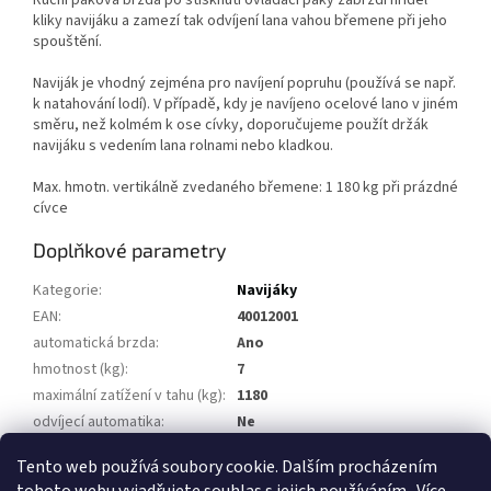
Ruční páková brzda po stisknutí ovládací páky zabrzdí hřídel
kliky navijáku a zamezí tak odvíjení lana vahou břemene při jeho
spouštění.
Naviják je vhodný zejména pro navíjení popruhu (používá se např.
k natahování lodí). V případě, kdy je navíjeno ocelové lano v jiném
směru, než kolmém k ose cívky, doporučujeme použít držák
navijáku s vedením lana rolnami nebo kladkou.
Max. hmotn. vertikálně zvedaného břemene: 1 180 kg při prázdné
cívce
Doplňkové parametry
Kategorie
:
Navijáky
EAN
:
40012001
automatická brzda
:
Ano
hmotnost (kg)
:
7
maximální zatížení v tahu (kg)
:
1180
odvíjecí automatika
:
Ne
snadno odnímatelná klika
:
Ne
Tento web používá soubory cookie. Dalším procházením