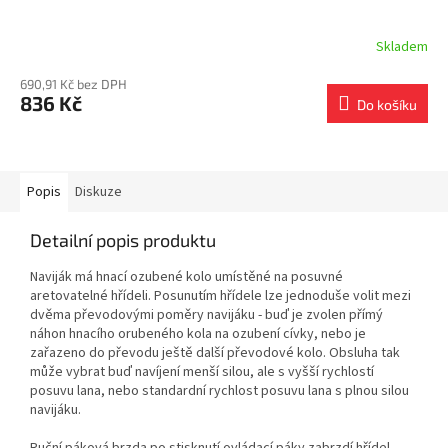
Skladem
690,91 Kč bez DPH
836 Kč
Do košíku
Popis
Diskuze
Detailní popis produktu
Naviják má hnací ozubené kolo umístěné na posuvné
aretovatelné hřídeli. Posunutím hřídele lze jednoduše volit mezi
dvěma převodovými poměry navijáku - buď je zvolen přímý
náhon hnacího orubeného kola na ozubení cívky, nebo je
zařazeno do převodu ještě další převodové kolo. Obsluha tak
může vybrat buď navíjení menší silou, ale s vyšší rychlostí
posuvu lana, nebo standardní rychlost posuvu lana s plnou silou
navijáku.