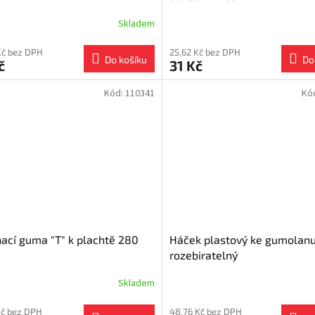
Skladem
Kč bez DPH
25,62 Kč bez DPH
Do košíku
Do
č
31 Kč
Kód:
110341
Kó
ací guma "T" k plachtě 280
Háček plastový ke gumolan
rozebiratelný
Skladem
Kč bez DPH
48,76 Kč bez DPH