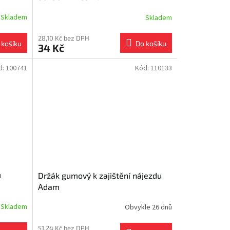
Skladem
Skladem
28,10 Kč bez DPH
 košíku
Do košíku
34 Kč
d:
100741
Kód:
110133
u
Držák gumový k zajištění nájezdu
Adam
Skladem
Obvykle 26 dnů
51,24 Kč bez DPH