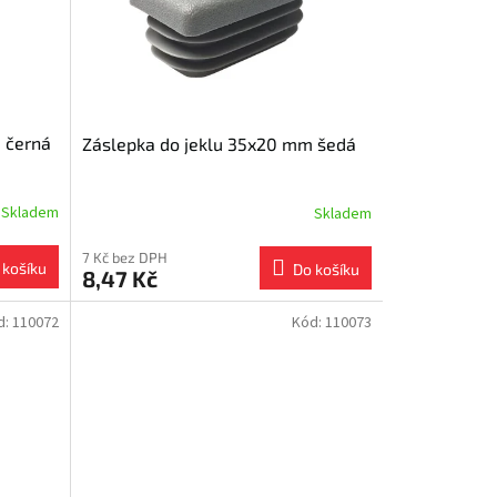
 černá
Záslepka do jeklu 35x20 mm šedá
Skladem
Skladem
7 Kč bez DPH
 košíku
Do košíku
8,47 Kč
d:
110072
Kód:
110073