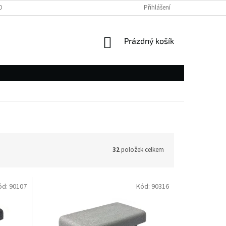
OBNÍCH ÚDAJŮ
Přihlášení
NÁKUPNÍ
Prázdný košík
KOŠÍK
32
položek celkem
ód:
90107
Kód:
90316