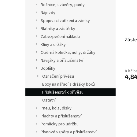
s
o
n
Bočnice, uzávěry, panty
p
d
e
Nájezdy
r
u
l
o
k
Spojovací zařízení a zámky
d
t
Blatníky a zástěrky
u
ů
Zabezpečení nákladu
Zásle
k
Klíny a držáky
t
Opěrná kolečka, nohy, držáky
ů
Navijáky a příslušenství
Doplňky
4 Kč b
4,84
Označení přívěsu
Boxy na nářadí a držáky boxů
Příslušenství k přívěsu
Ostatní
Pneu, kola, disky
Plachty a příslušenství
Pomůcky pro údržbu
Plynové vzpěry a příslušenství