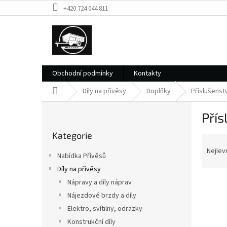
Přejít
+420 724 044 811
na
obsah
Obchodní podmínky
Kontakty
Domů
Díly na přívěsy
Doplňky
Příslušenstv
P
Přís
o
Přeskočit
s
Kategorie
kategorie
Ř
t
a
r
Nejlev
Nabídka Přívěsů
z
a
Díly na přívěsy
e
n
V
n
Nápravy a díly náprav
n
ý
í
í
Nájezdové brzdy a díly
p
p
p
Elektro, svítilny, odrazky
i
r
a
Konstrukční díly