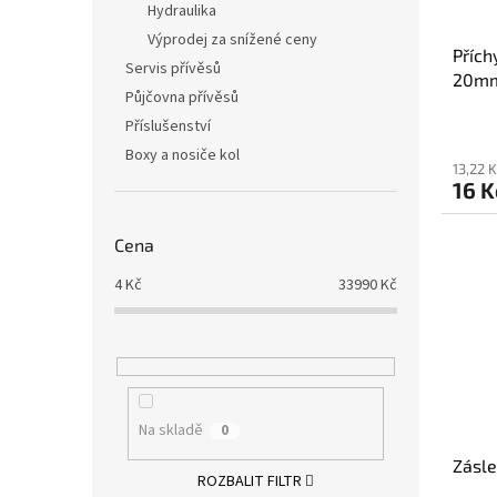
Hydraulika
Výprodej za snížené ceny
Přích
Servis přívěsů
20m
Půjčovna přívěsů
Příslušenství
Boxy a nosiče kol
13,22 
16 K
Cena
4
Kč
33990
Kč
Na skladě
0
Zásle
ROZBALIT FILTR