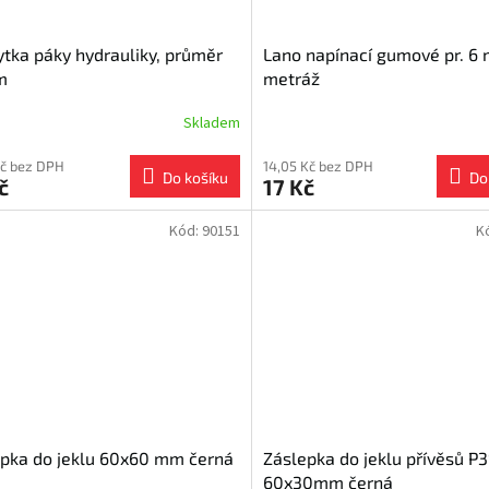
ytka páky hydrauliky, průměr
Lano napínací gumové pr. 6
m
metráž
Skladem
Kč bez DPH
14,05 Kč bez DPH
Do košíku
Do
č
17 Kč
Kód:
90151
K
pka do jeklu 60x60 mm černá
Záslepka do jeklu přívěsů P3
60x30mm černá