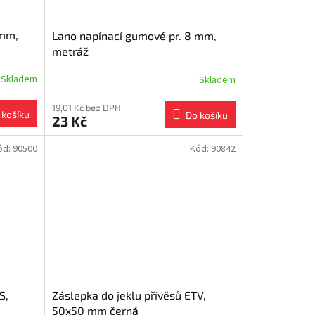
 mm,
Lano napínací gumové pr. 8 mm,
metráž
Skladem
Skladem
19,01 Kč bez DPH
 košíku
Do košíku
23 Kč
ód:
90500
Kód:
90842
S,
Záslepka do jeklu přívěsů ETV,
50x50 mm černá