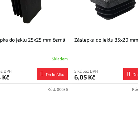
pka do jeklu 25x25 mm černá
Záslepka do jeklu 35x20 mm
Skladem
ez DPH
5 Kč bez DPH
Do košíku
Do
 Kč
6,05 Kč
Kód:
80036
Kó