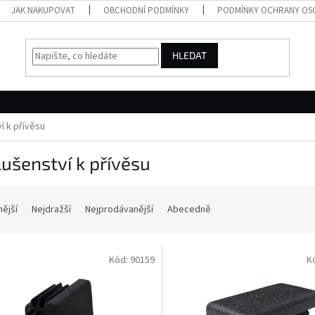
JAK NAKUPOVAT
OBCHODNÍ PODMÍNKY
PODMÍNKY OCHRANY OS
HLEDAT
í k přívěsu
lušenství k přívěsu
nější
Nejdražší
Nejprodávanější
Abecedně
Kód:
90159
K