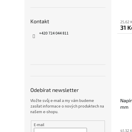
Kontakt
25,62 
31 K
+420 724 044 811
Odebírat newsletter
Napín
Vložte svůj e-mail a my vám budeme
zasílat informace o nových produktech na
mm
našem e-shopu.
E-mail
41,32 