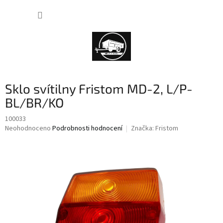
Přejít
NÁKUP
na
obsah
KOŠÍK
Sklo svítilny Fristom MD-2, L/P-
BL/BR/KO
100033
Průměrné
Neohodnoceno
Podrobnosti hodnocení
Značka:
Fristom
hodnocení
produktu
je
0,0
z
5
hvězdiček.