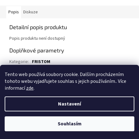
Popis
Diskuze
Detailní popis produktu
Popis produktu není dostupný
Doplňkové parametry
Kategorie
:
FRISTOM
EAN
:
5907556002777
Tento web používá soubory cookie. Dalším procházením
tohoto webu vyjadřujete souhlas s jejich používáním.. Více
Z
informací
zde
.
á
Vytvořil Shoptet
p
Nastavení
a
t
Copyright 2026
Přívěsy za auto, přívěsné vozíky
. Všechna práva
í
Souhlasím
vyhrazena.