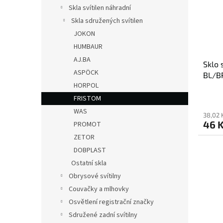
s
o
n
Skla svítilen náhradní
p
d
e
Skla sdružených svítilen
r
u
l
o
k
JOKON
d
t
HUMBAUR
u
ů
AJ.BA
Sklo 
k
ASPÖCK
BL/B
t
HORPOL
ů
FRISTOM
WAS
38,02 
46 
PROMOT
ZETOR
DOBPLAST
Ostatní skla
Obrysové svítilny
Couvačky a mlhovky
Osvětlení registrační značky
Sdružené zadní svítilny