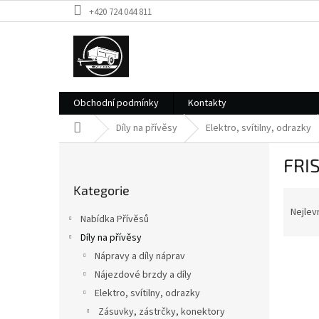
Přejít
+420 724 044 811
na
obsah
Obchodní podmínky
Kontakty
Domů
Díly na přívěsy
Elektro, svítilny, odrazky
P
FRI
o
Přeskočit
s
Kategorie
kategorie
Ř
t
a
r
Nejlev
Nabídka Přívěsů
z
a
Díly na přívěsy
e
n
V
n
Nápravy a díly náprav
n
ý
í
í
Nájezdové brzdy a díly
p
p
p
Elektro, svítilny, odrazky
i
r
a
Zásuvky, zástrčky, konektory