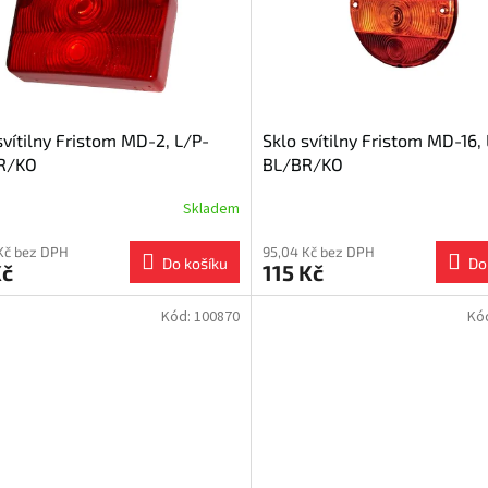
svítilny Fristom MD-2, L/P-
Sklo svítilny Fristom MD-16,
R/KO
BL/BR/KO
Skladem
Kč bez DPH
95,04 Kč bez DPH
Do košíku
Do
Kč
115 Kč
Kód:
100870
Kó