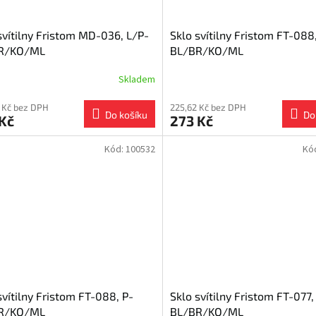
svítilny Fristom MD-036, L/P-
Sklo svítilny Fristom FT-088,
R/KO/ML
BL/BR/KO/ML
Skladem
 Kč bez DPH
225,62 Kč bez DPH
Do košíku
Do
Kč
273 Kč
Kód:
100532
Kó
svítilny Fristom FT-088, P-
Sklo svítilny Fristom FT-077,
R/KO/ML
BL/BR/KO/ML