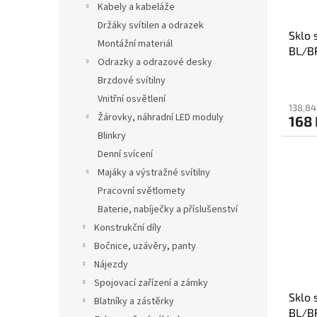
Kabely a kabeláže
Držáky svítilen a odrazek
Sklo 
Montážní materiál
BL/B
Odrazky a odrazové desky
Brzdové svítilny
Vnitřní osvětlení
138,84
Žárovky, náhradní LED moduly
168 
Blinkry
Denní svícení
Majáky a výstražné svítilny
Pracovní světlomety
Baterie, nabíječky a příslušenství
Konstrukční díly
Bočnice, uzávěry, panty
Nájezdy
Spojovací zařízení a zámky
Sklo 
Blatníky a zástěrky
BL/B