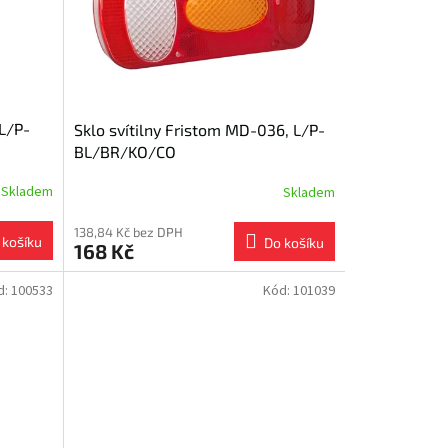
 L/P-
Sklo svítilny Fristom MD-036, L/P-
BL/BR/KO/CO
Skladem
Skladem
138,84 Kč bez DPH
 košíku
Do košíku
168 Kč
d:
100533
Kód:
101039