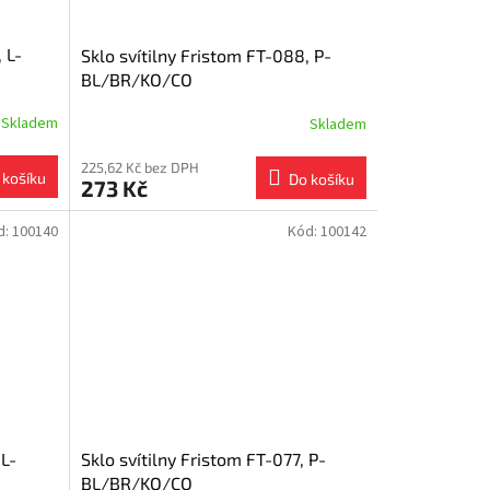
 L-
Sklo svítilny Fristom FT-088, P-
BL/BR/KO/CO
Skladem
Skladem
225,62 Kč bez DPH
 košíku
Do košíku
273 Kč
d:
100140
Kód:
100142
 L-
Sklo svítilny Fristom FT-077, P-
BL/BR/KO/CO