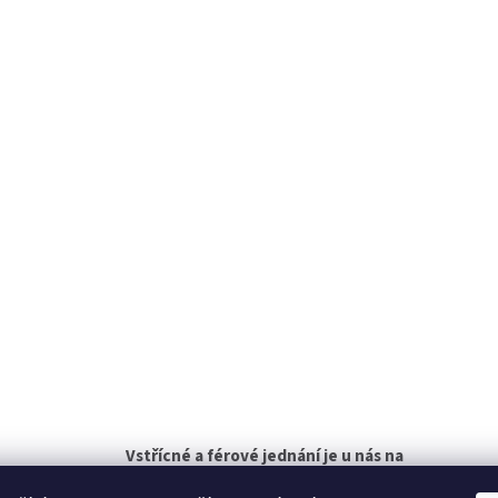
Vstřícné a férové jednání je u nás na
prvním místě!