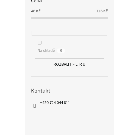
Cena
46
Kč
316
Kč
Na skladě
0
ROZBALIT FILTR
Kontakt
+420 724 044 811