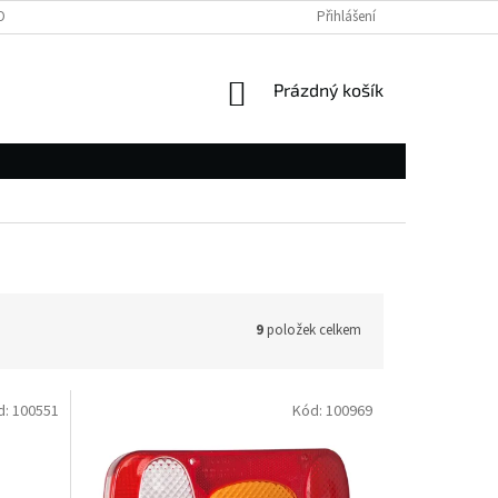
OBNÍCH ÚDAJŮ
Přihlášení
NÁKUPNÍ
Prázdný košík
KOŠÍK
9
položek celkem
d:
100551
Kód:
100969