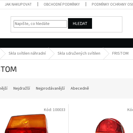
JAK NAKUPOVAT
OBCHODNÍ PODMÍNKY
PODMÍNKY OCHRANY OS
HLEDAT
Skla svítilen náhradní
Skla sdružených svítilen
FRISTOM
STOM
nější
Nejdražší
Nejprodávanější
Abecedně
Kód:
100033
Kó