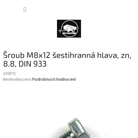
Přejít
NÁKUP
na
obsah
KOŠÍK
Šroub M8x12 šestihranná hlava, zn,
8.8, DIN 933
150071
Průměrné
Neohodnoceno
Podrobnosti hodnocení
hodnocení
produktu
je
0,0
z
5
hvězdiček.