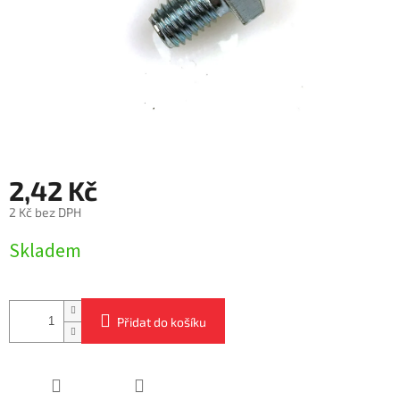
2,42 Kč
2 Kč bez DPH
Měrná
Skladem
cena:
Přidat do košíku