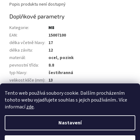
Popis produktu není dostupný
Doplňkové parametry
Kategorie
:
M8
EAN
:
15007100
délka včetně hlavy
:
17
délka závitu
:
12
materiál
:
ocel, pozink
pevnostní třída
:
8.8
typ hlavy
:
šestihranná
velikost klíče (mm)
:
13
závit
:
M8
Tento web používá soubory cookie. Dalším procházením
tohoto webu vyjadřujete souhlas s jejich používáním.. Více
Z
informací
zde
.
á
Vytvořil Shoptet
p
Nastavení
a
t
Copyright 2026
Přívěsy za auto, přívěsné vozíky
. Všechna práva