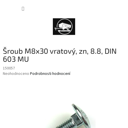
Přejít
NÁKUP
na
obsah
KOŠÍK
Šroub M8x30 vratový, zn, 8.8, DIN
603 MU
150057
Průměrné
Neohodnoceno
Podrobnosti hodnocení
hodnocení
produktu
je
0,0
z
5
hvězdiček.