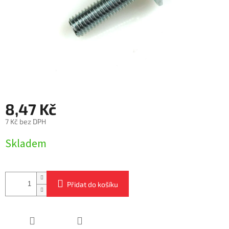
8,47 Kč
7 Kč bez DPH
Měrná
Skladem
cena:
Přidat do košíku