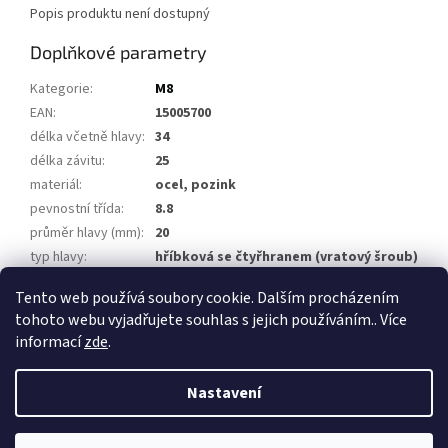
Popis produktu není dostupný
Doplňkové parametry
Kategorie
:
M8
EAN
:
15005700
délka včetně hlavy
:
34
délka závitu
:
25
materiál
:
ocel, pozink
pevnostní třída
:
8.8
průměr hlavy (mm)
:
20
typ hlavy
:
hříbková se čtyřhranem (vratový šroub)
závit
:
M8
Tento web používá soubory cookie. Dalším procházením
tohoto webu vyjadřujete souhlas s jejich používáním.. Více
Z
informací
zde
.
á
Vytvořil Shoptet
p
Nastavení
a
t
Copyright 2026
Přívěsy za auto, přívěsné vozíky
. Všechna práva