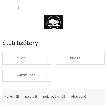
Přejít
NÁKUP
na
obsah
KOŠÍK
Stabilizátory
AL-KO
KNOTT
WINTERHOFF
Ř
a
Nejlevnější
Nejdražší
Nejprodávanější
Abecedně
z
e