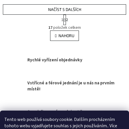
NAČÍST 5 DALŠÍCH
S
1
2
t
O
r
17
položek celkem
v
á
l
NAHORU
n
á
k
d
o
v
a
á
c
Rychlé vyřízení objednávky
n
í
í
p
r
v
Vstřícné a férové jednání je u nás na prvním
k
místě!
y
v
ý
p
Specializovaná prodejna Liberec
i
s
Tento web používá soubory cookie. Dalším procházením
u
tohoto webu vyjadřujete souhlas s jejich používáním.. Více