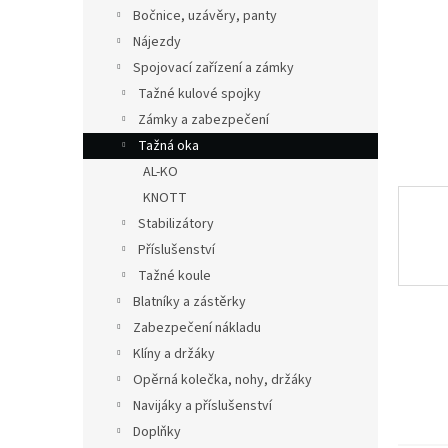
n
Bočnice, uzávěry, panty
e
Nájezdy
l
Spojovací zařízení a zámky
Tažné kulové spojky
Zámky a zabezpečení
Tažná oka
AL-KO
KNOTT
Stabilizátory
Příslušenství
Tažné koule
Blatníky a zástěrky
Zabezpečení nákladu
Klíny a držáky
Opěrná kolečka, nohy, držáky
Navijáky a příslušenství
Doplňky