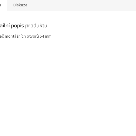
s
Diskuze
ailní popis produktu
eč montážních otvorů 54 mm