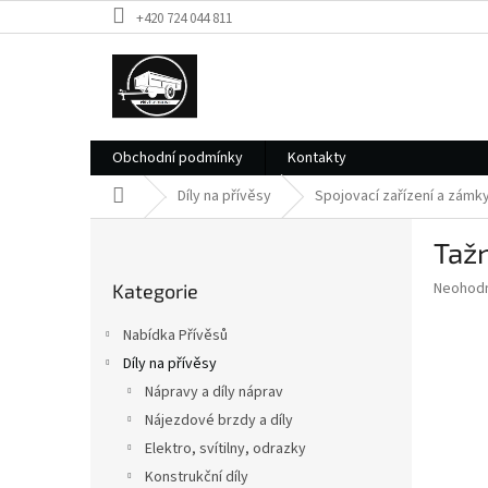
Přejít
+420 724 044 811
na
obsah
Obchodní podmínky
Kontakty
Domů
Díly na přívěsy
Spojovací zařízení a zámk
P
Taž
o
Přeskočit
s
Průměr
Neohod
Kategorie
kategorie
t
hodnoce
r
produkt
Nabídka Přívěsů
a
je
Díly na přívěsy
0,0
n
z
Nápravy a díly náprav
n
5
í
Nájezdové brzdy a díly
hvězdič
p
Elektro, svítilny, odrazky
a
Konstrukční díly