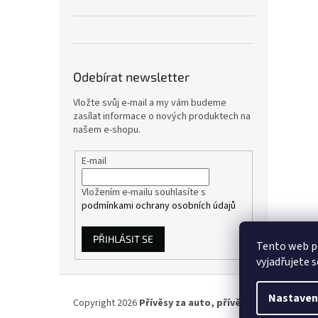
Odebírat newsletter
Vložte svůj e-mail a my vám budeme
zasílat informace o nových produktech na
našem e-shopu.
E-mail
Vložením e-mailu souhlasíte s
podmínkami ochrany osobních údajů
PŘIHLÁSIT SE
Tento web p
vyjadřujete s
Z
á
Nastaven
Copyright 2026
Přívěsy za auto, přívěsné vozíky
. Všec
p