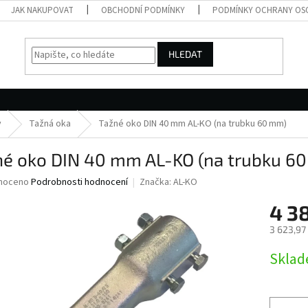
JAK NAKUPOVAT
OBCHODNÍ PODMÍNKY
PODMÍNKY OCHRANY OS
HLEDAT
y
Tažná oka
Tažné oko DIN 40 mm AL-KO (na trubku 60 mm)
né oko DIN 40 mm AL-KO (na trubku 6
né
noceno
Podrobnosti hodnocení
Značka:
AL-KO
ní
4 3
u
3 623,97
Měrná
Skla
cena:
ek.