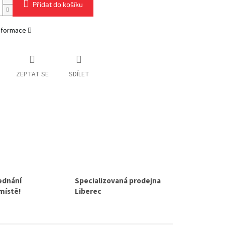
Přidat do košíku
informace
ZEPTAT SE
SDÍLET
jednání
Specializovaná prodejna
 místě!
Liberec