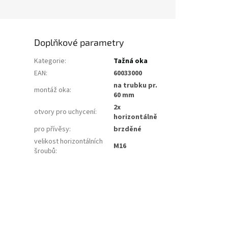
Doplňkové parametry
Kategorie
:
Tažná oka
EAN
:
60033000
na trubku pr.
montáž oka
:
60 mm
2x
otvory pro uchycení
:
horizontálně
pro přívěsy
:
brzděné
velikost horizontálních
M16
šroubů
: