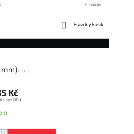
OBNÍCH ÚDAJŮ
Přihlášení
NÁKUPNÍ
Prázdný košík
KOŠÍK
0 mm)
60033
85 Kč
 Kč bez DPH
dem