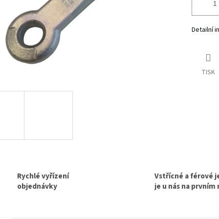
Detailní 
TISK
Rychlé vyřízení
Vstřícné a férové 
objednávky
je u nás na prvním