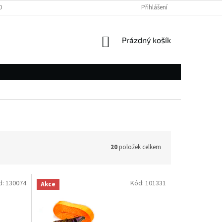
OBNÍCH ÚDAJŮ
Přihlášení
NÁKUPNÍ
Prázdný košík
KOŠÍK
20
položek celkem
d:
130074
Kód:
101331
Akce