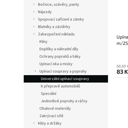
s
o
n
Bočnice, uzávěry, panty
p
d
e
Nájezdy
r
u
l
o
k
Spojovací zařízení a zámky
d
t
Blatníky a zástěrky
u
ů
Zabezpečení nákladu
Upín
k
Klíny
m/25
t
Doplňky a náhradní díly
ů
Ochrany popruhů a háky
Upínací oka a misky
68,60 
83 K
Upínací soupravy a popruhy
Univerzální upínací soupravy
K přepravě automobilů
Speciální
Jednotlivé popruhy a ráčny
Obalové materiály
Zakrývací sítě
Klíny a držáky