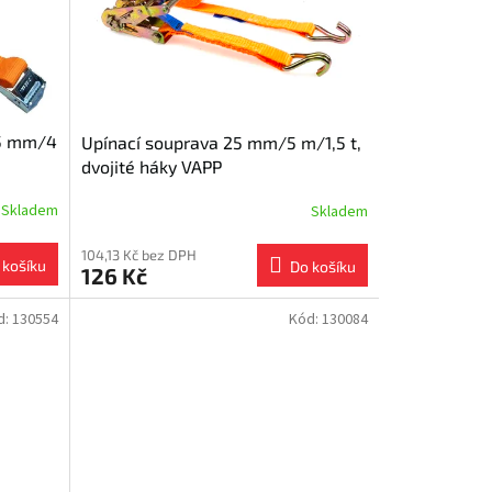
25 mm/4
Upínací souprava 25 mm/5 m/1,5 t,
dvojité háky VAPP
Skladem
Skladem
104,13 Kč bez DPH
 košíku
Do košíku
126 Kč
d:
130554
Kód:
130084