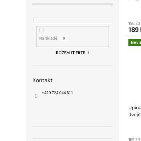
156,20
189 
Na skladě
0
Novi
ROZBALIT FILTR
Kontakt
+420 724 044 811
Upína
dvoji
165,29