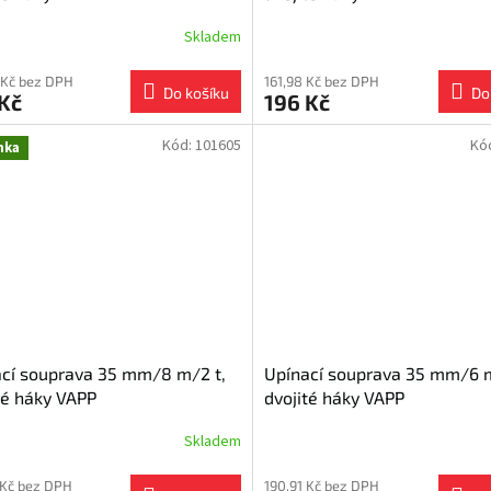
Skladem
 Kč bez DPH
161,98 Kč bez DPH
Do košíku
Do
Kč
196 Kč
Kód:
101605
Kó
nka
cí souprava 35 mm/8 m/2 t,
Upínací souprava 35 mm/6 m
té háky VAPP
dvojité háky VAPP
Skladem
 Kč bez DPH
190,91 Kč bez DPH