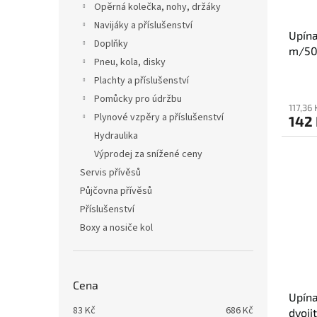
Opěrná kolečka, nohy, držáky
Navijáky a příslušenství
Upín
Doplňky
m/50
Pneu, kola, disky
Plachty a příslušenství
Pomůcky pro údržbu
117,36
Plynové vzpěry a příslušenství
142
Hydraulika
Výprodej za snížené ceny
Servis přívěsů
Půjčovna přívěsů
Příslušenství
Boxy a nosiče kol
Cena
Upína
83
Kč
686
Kč
dvoji