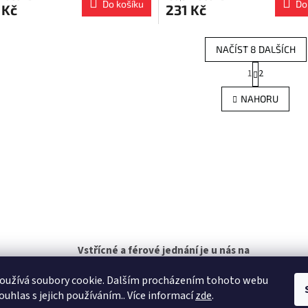
Do košíku
Do
 Kč
231 Kč
NAČÍST 8 DALŠÍCH
S
1
2
O
t
r
v
NAHORU
á
l
n
á
k
d
o
a
v
c
á
í
n
p
í
r
v
k
y
v
Vstřícné a férové jednání je u nás na
ý
prvním místě!
p
oužívá soubory cookie. Dalším procházením tohoto webu
i
ouhlas s jejich používáním.. Více informací
zde
.
s