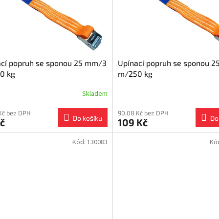
ací popruh se sponou 25 mm/3
Upínací popruh se sponou 
0 kg
m/250 kg
Skladem
Kč bez DPH
90,08 Kč bez DPH
Do košíku
Do
č
109 Kč
Kód:
130083
Kó