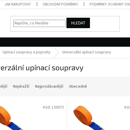
JAK NAKUPOVAT
OBCHODNÍ PODMÍNKY
PODMÍNKY OCHRANY OS
HLEDAT
Upínací soupravy a popruhy
Univerzální upínací soupravy
erzální upínací soupravy
nější
Nejdražší
Nejprodávanější
Abecedně
Kód:
130073
Kó