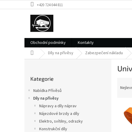
Přejít
+420 724 044 811
na
obsah
Obchodní podmínky
Kontakty
Domů
Díly na přívěsy
Zabezpečení nákladu
P
Univ
o
Přeskočit
s
Kategorie
kategorie
Ř
t
a
r
Nejlev
Nabídka Přívěsů
z
a
Díly na přívěsy
e
n
V
n
Nápravy a díly náprav
n
ý
í
í
Nájezdové brzdy a díly
p
p
p
Elektro, svítilny, odrazky
i
r
a
Konstrukční díly