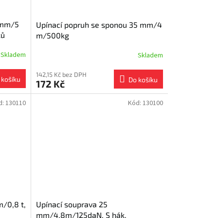
 mm/5
Upínací popruh se sponou 35 mm/4
ků
m/500kg
Skladem
Skladem
142,15 Kč bez DPH
 košíku
Do košíku
172 Kč
d:
130110
Kód:
130100
/0,8 t,
Upínací souprava 25
mm/4,8m/125daN, S hák,