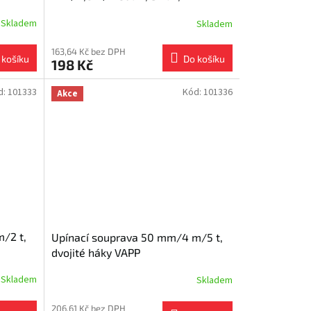
pogumovaná ráčna
Skladem
Skladem
163,64 Kč bez DPH
 košíku
Do košíku
198 Kč
d:
101333
Kód:
101336
Akce
/2 t,
Upínací souprava 50 mm/4 m/5 t,
dvojité háky VAPP
Skladem
Skladem
206,61 Kč bez DPH