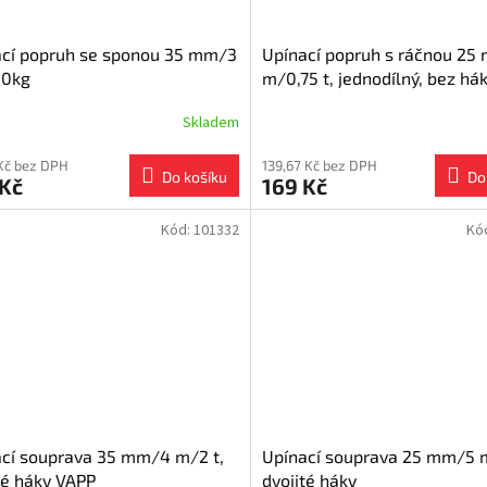
ací popruh se sponou 35 mm/3
Upínací popruh s ráčnou 25
0kg
m/0,75 t, jednodílný, bez há
Skladem
 Kč bez DPH
139,67 Kč bez DPH
Do košíku
Do
 Kč
169 Kč
Kód:
101332
Kó
cí souprava 35 mm/4 m/2 t,
Upínací souprava 25 mm/5 m
té háky VAPP
dvojité háky