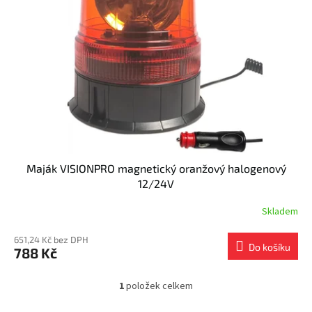
s
k
p
t
r
ů
o
d
u
k
t
ů
Maják VISIONPRO magnetický oranžový halogenový
12/24V
Skladem
651,24 Kč bez DPH
Do košíku
788 Kč
1
položek celkem
O
v