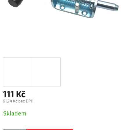
111 Kč
91,74 Kč bez DPH
Měrná
Skladem
cena: