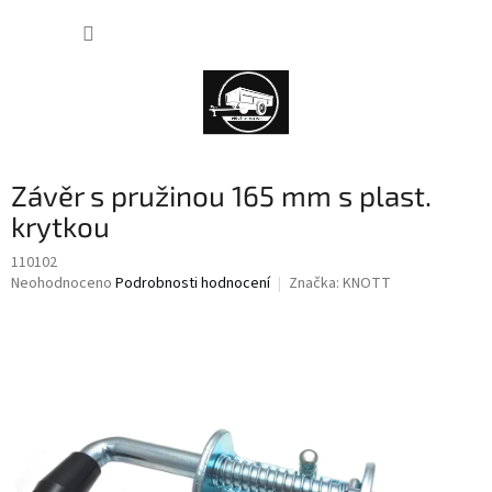
Přejít
NÁKUP
na
obsah
KOŠÍK
Závěr s pružinou 165 mm s plast.
krytkou
110102
Průměrné
Neohodnoceno
Podrobnosti hodnocení
Značka:
KNOTT
hodnocení
produktu
je
0,0
z
5
hvězdiček.