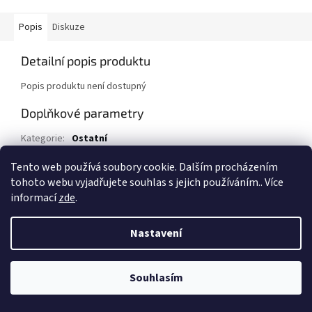
Popis
Diskuze
Detailní popis produktu
Popis produktu není dostupný
Doplňkové parametry
Kategorie
:
Ostatní
EAN
:
11010203
Tento web používá soubory cookie. Dalším procházením
tohoto webu vyjadřujete souhlas s jejich používáním.. Více
Z
informací
zde
.
á
Vytvořil Shoptet
p
Nastavení
a
t
Copyright 2026
Přívěsy za auto, přívěsné vozíky
. Všechna práva
í
Souhlasím
vyhrazena.