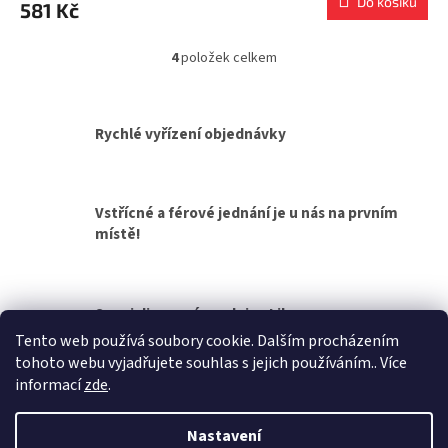
Do košíku
581 Kč
4
položek celkem
O
v
l
á
Rychlé vyřízení objednávky
d
a
c
í
Vstřícné a férové jednání je u nás na prvním
p
místě!
r
v
k
y
v
Specializovaná prodejna Liberec
ý
Tento web používá soubory cookie. Dalším procházením
p
tohoto webu vyjadřujete souhlas s jejich používáním.. Více
i
Z
informací
zde
.
s
á
u
Vytvořil Shoptet
p
Nastavení
a