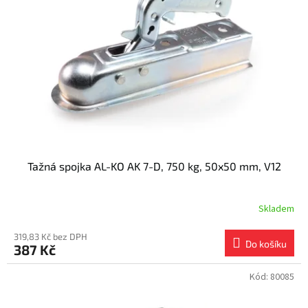
s
k
p
t
r
ů
o
d
u
k
t
ů
Tažná spojka AL-KO AK 7-D, 750 kg, 50x50 mm, V12
Skladem
319,83 Kč bez DPH
Do košíku
387 Kč
Kód:
80085