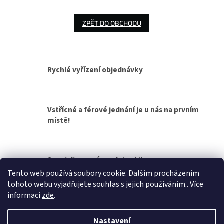
ZPĚT DO OBCHODU
Rychlé vyřízení objednávky
Vstřícné a férové jednání je u nás na prvním
místě!
Specializovaná prodejna Liberec
Tento web používá soubory cookie. Dalším procházením
tohoto webu vyjadřujete souhlas s jejich používáním.. Více
Z
informací
zde
.
á
Vytvořil Shoptet
p
Nastavení