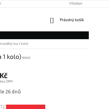
OBNÍCH ÚDAJŮ
Přihlášení
NÁKUPNÍ
Prázdný košík
KOŠÍK
voudílný (na 1 kolo)
 1 kolo)
90043
 Kč
č bez DPH
le 26 dnů