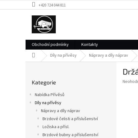
Přejít
+420 724 044 811
na
obsah
Obchodní podmínky
Kontakty
Domů
Díly na přívěsy
Nápravy a díly náprav
P
Držá
o
Přeskočit
s
Průměr
Neohod
Kategorie
kategorie
t
hodnoce
r
produkt
Nabídka Přívěsů
a
je
Díly na přívěsy
0,0
n
z
Nápravy a díly náprav
n
5
í
Brzdové čelisti a příslušenství
hvězdič
p
Ložiska a přísl.
a
Brzdové bubny a příslušenství