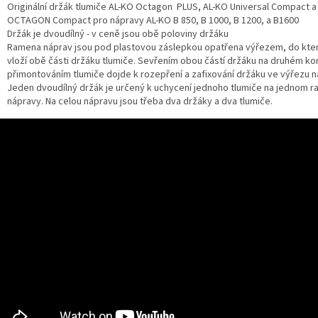
Originální držák tlumiče AL-KO Octagon PLUS, AL-KO Universal Compact a
OCTAGON Compact pro nápravy AL-KO B 850, B 1000, B 1200, a B1600
Držák je dvoudílný - v ceně jsou obě poloviny držáku
Ramena náprav jsou pod plastovou záslepkou opatřena výřezem, do kte
vloží obě části držáku tlumiče. Sevřením obou částí držáku na druhém ko
přimontováním tlumiče dojde k rozepření a zafixování držáku ve výřezu 
Jeden dvoudílný držák je určený k uchycení jednoho tlumiče na jednom r
nápravy. Na celou nápravu jsou třeba dva držáky a dva tlumiče.