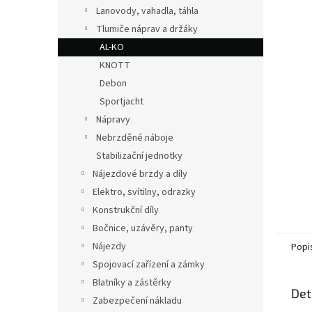
n
Lanovody, vahadla, táhla
e
Tlumiče náprav a držáky
l
AL-KO
KNOTT
Debon
Sportjacht
Nápravy
Nebrzděné náboje
Stabilizační jednotky
Nájezdové brzdy a díly
Elektro, svítilny, odrazky
Konstrukční díly
Bočnice, uzávěry, panty
Nájezdy
Popi
Spojovací zařízení a zámky
Blatníky a zástěrky
Det
Zabezpečení nákladu