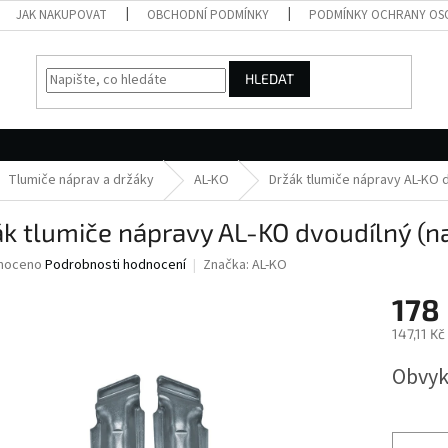
JAK NAKUPOVAT
OBCHODNÍ PODMÍNKY
PODMÍNKY OCHRANY OS
HLEDAT
Tlumiče náprav a držáky
AL-KO
Držák tlumiče nápravy AL-KO d
k tlumiče nápravy AL-KO dvoudílný (na
né
noceno
Podrobnosti hodnocení
Značka:
AL-KO
ní
178
u
147,11 K
Měrná
Obvyk
cena:
ek.