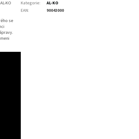
 AL-KO
Kategorie
:
AL-KO
EAN
:
90043000
rého se
nci
nápravy.
ameni