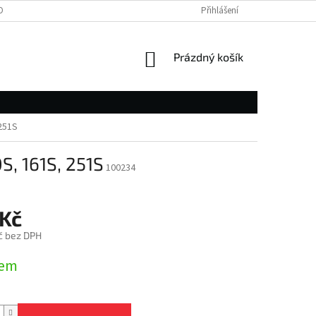
OBNÍCH ÚDAJŮ
Přihlášení
NÁKUPNÍ
Prázdný košík
KOŠÍK
 251S
S, 161S, 251S
100234
 Kč
č bez DPH
dem