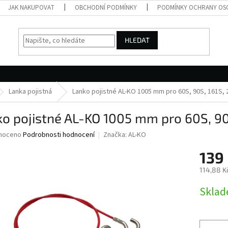
JAK NAKUPOVAT
OBCHODNÍ PODMÍNKY
PODMÍNKY OCHRANY OS
HLEDAT
Lanka pojistná
Lanko pojistné AL-KO 1005 mm pro 60S, 90S, 161S,
o pojistné AL-KO 1005 mm pro 60S, 90
né
noceno
Podrobnosti hodnocení
Značka:
AL-KO
ní
139
u
114,88 K
Měrná
Skla
cena:
ek.