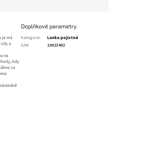
Doplňkové parametry
o je má
Kategorie
:
Lanka pojistná
rzdy a
EAN
:
10023402
mu na
ehody, kdy
táhne za
bina.
 následně