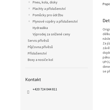
Pneu, kola, disky
Popi
Plachty a příslušenství
Pomůcky pro údržbu
Det
Plynové vzpěry a příslušenství
Hydraulika
Orig
délk
Výprodej za snížené ceny
násl
Servis přívěsů
Za j
Půjčovna přívěsů
závě
dojd
Příslušenství
páku 
Boxy a nosiče kol
UPOZ
dime
se p
Kontakt
+420 724 044 811