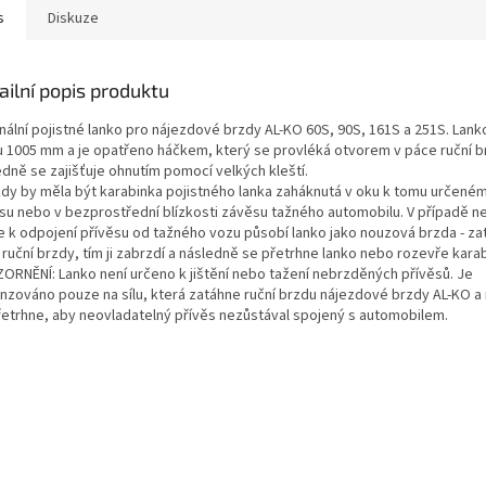
s
Diskuze
ailní popis produktu
inální pojistné lanko pro nájezdové brzdy AL-KO 60S, 90S, 161S a 251S. Lank
u 1005 mm a je opatřeno háčkem, který se provléká otvorem v páce ruční b
edně se zajišťuje ohnutím pomocí velkých kleští.
ízdy by měla být karabinka pojistného lanka zaháknutá v oku k tomu určené
su nebo v bezprostřední blízkosti závěsu tažného automobilu. V případě n
e k odpojení přívěsu od tažného vozu působí lanko jako nouzová brzda - za
ruční brzdy, tím ji zabrzdí a následně se přetrhne lanko nebo rozevře kara
ORNĚNÍ: Lanko není určeno k jištění nebo tažení nebrzděných přívěsů. Je
nzováno pouze na sílu, která zatáhne ruční brzdu nájezdové brzdy AL-KO a
řetrhne, aby neovladatelný přívěs nezůstával spojený s automobilem.