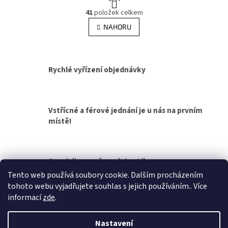
t
O
r
41
položek celkem
v
á
l
NAHORU
n
á
k
d
o
v
a
á
c
Rychlé vyřízení objednávky
n
í
í
p
r
v
Vstřícné a férové jednání je u nás na prvním
k
místě!
y
v
ý
p
Specializovaná prodejna Liberec
i
s
Tento web používá soubory cookie. Dalším procházením
u
tohoto webu vyjadřujete souhlas s jejich používáním.. Více
Z
informací
zde
.
á
Vytvořil Shoptet
p
Nastavení