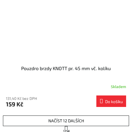
Pouzdro brzdy KNOTT pr. 45 mm vč. kolíku
Skladem
131,40 Kč bez DPH
Do košíku
159 Kč
NAČÍST 12 DALŠÍCH
S
1
4