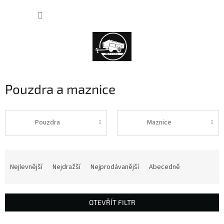
Přejít
NÁKUP
na
obsah
KOŠÍK
Pouzdra a maznice
Pouzdra
Maznice
Ř
a
Nejlevnější
Nejdražší
Nejprodávanější
Abecedně
z
e
n
OTEVŘÍT FILTR
í
p