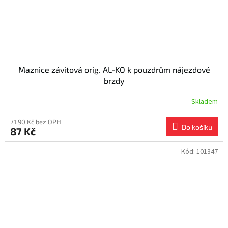
Maznice závitová orig. AL-KO k pouzdrům nájezdové
brzdy
Skladem
71,90 Kč bez DPH
Do košíku
87 Kč
Kód:
101347