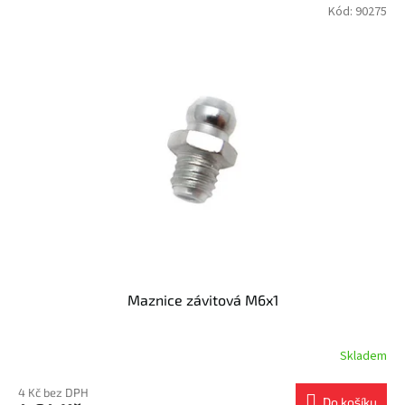
V
Kód:
90275
r
ý
o
p
d
i
u
s
k
p
t
r
ů
o
d
u
k
t
ů
Maznice závitová M6x1
Skladem
4 Kč bez DPH
Do košíku