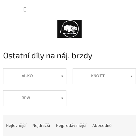
Přejít
NÁKUP
na
obsah
KOŠÍK
Ostatní díly na náj. brzdy
AL-KO
KNOTT
BPW
Ř
a
Nejlevnější
Nejdražší
Nejprodávanější
Abecedně
z
e