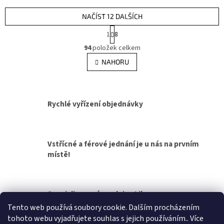
NAČÍST 12 DALŠÍCH
S
1
8
t
O
r
94
položek celkem
v
á
l
NAHORU
n
á
k
d
o
v
a
á
c
Rychlé vyřízení objednávky
n
í
í
p
r
v
Vstřícné a férové jednání je u nás na prvním
k
místě!
y
v
ý
p
Specializovaná prodejna Liberec
i
s
Tento web používá soubory cookie. Dalším procházením
u
tohoto webu vyjadřujete souhlas s jejich používáním.. Více