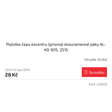
Pojistka čepu excentru (prisma) dvouramenné páky AL-
KO 161S, 251S
Obvykle 26 dnů
23,14 Kč bez DPH
Do košíku
28 Kč
Kód:
150029