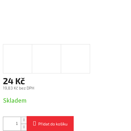
24 Kč
19,83 Kč bez DPH
Měrná
Skladem
cena:
Přidat do košíku