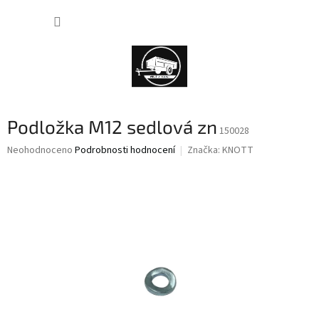
Přejít
NÁKUP
na
obsah
KOŠÍK
Podložka M12 sedlová zn
150028
Průměrné
Neohodnoceno
Podrobnosti hodnocení
Značka:
KNOTT
hodnocení
produktu
je
0,0
z
5
hvězdiček.