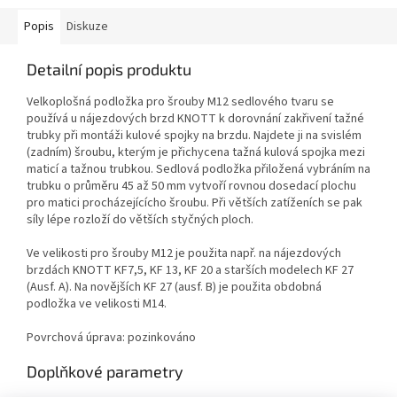
Popis
Diskuze
Detailní popis produktu
Velkoplošná podložka pro šrouby M12 sedlového tvaru se
používá u nájezdových brzd KNOTT k dorovnání zakřivení tažné
trubky při montáži kulové spojky na brzdu. Najdete ji na svislém
(zadním) šroubu, kterým je přichycena tažná kulová spojka mezi
maticí a tažnou trubkou. Sedlová podložka přiložená vybráním na
trubku o průměru 45 až 50 mm vytvoří rovnou dosedací plochu
pro matici procházejícícho šroubu. Při větších zatíženích se pak
síly lépe rozloží do větších styčných ploch.
Ve velikosti pro šrouby M12 je použita např. na nájezdových
brzdách KNOTT KF7,5, KF 13, KF 20 a starších modelech KF 27
(Ausf. A). Na novějších KF 27 (ausf. B) je použita obdobná
podložka ve velikosti M14.
Povrchová úprava: pozinkováno
Doplňkové parametry