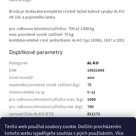
ruční brzdy).
Brzda je dodávána kompletní včetně tažné kulové spojky AL-KO
AK 161 a pojistného lanka.
pro celkovou hmotnost přívěsu: 700 až 1000 kg
max. povolené svislé zatížení: 75 kg
kombinovatelné s kol. jednotkami: AL-KO typ 1636G, 1637 a 2051
Doplňkové parametry
Kategorie
:
AL-KO
EAN
:
10021606
horní montáž
:
ano
maximální povolené svislé zatížení (kg)
:
75
montovatelné na oj
:
V-oj
pro celkovou hmotnost přívěsu max. (kg)
:
1000
pro celkovou hmotnost přívěsu min. (kg)
:
700
servisní číslo AL-KO (ETI)
:
811172
spojovací zařízení
:
AK 161
Tento web používá soubory cookie. Dalším procházením
tohoto webu vyjadřujete souhlas s jejich používáním.. Více