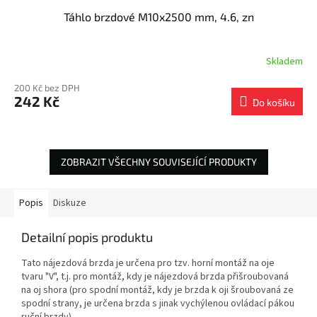
Táhlo brzdové M10x2500 mm, 4.6, zn
Skladem
200 Kč bez DPH
242 Kč
Do košíku
ZOBRAZIT VŠECHNY SOUVISEJÍCÍ PRODUKTY
Popis
Diskuze
Detailní popis produktu
Tato nájezdová brzda je určena pro tzv. horní montáž na oje
tvaru "V", t.j. pro montáž, kdy je nájezdová brzda přišroubovaná
na oj shora (pro spodní montáž, kdy je brzda k oji šroubovaná ze
spodní strany, je určena brzda s jinak vychýlenou ovládací pákou