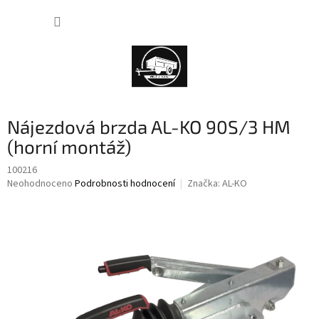
Přejít
NÁKUP
na
obsah
KOŠÍK
Nájezdová brzda AL-KO 90S/3 HM
(horní montáž)
100216
Průměrné
Neohodnoceno
Podrobnosti hodnocení
Značka:
AL-KO
hodnocení
produktu
je
0,0
z
5
hvězdiček.