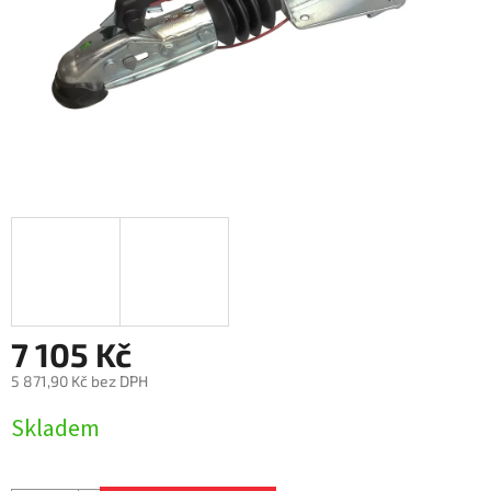
7 105 Kč
5 871,90 Kč bez DPH
Měrná
Skladem
cena: