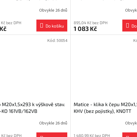
Obvykle 26 dnů
Obvyk
 Kč bez DPH
895,04 Kč bez DPH
Do košíku
Do
 Kč
1 083 Kč
Kód:
50054
K
 M20x1,5x293 k výškově stav.
Matice - klika k čepu M20x1,
L-KO 161VB/162VB
KHV (bez pojistky), KNOTT
Obvykle 26 dnů
Obvyk
11 Kč bez DPH
1 480,99 Kč bez DPH