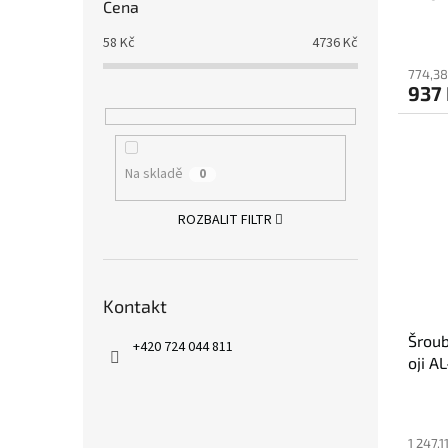
Cena
mm
58
Kč
4736
Kč
774,38
937
Na skladě
0
ROZBALIT FILTR
Kontakt
Šroub
+420 724 044 811
oji A
1 247,