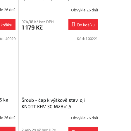
le 26 dnů
Obvykle 26 dnů
974,38 Kč bez DPH
 košíku
Do košíku
1 179 Kč
ód:
40020
Kód:
100221
5 ke
Šroub - čep k výškově stav. oji
KNOTT KHV 30 M28x1,5
le 26 dnů
Obvykle 26 dnů
2 465,29 Kč bez DPH