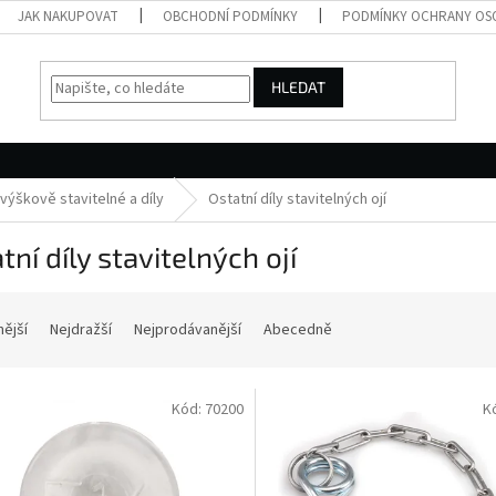
JAK NAKUPOVAT
OBCHODNÍ PODMÍNKY
PODMÍNKY OCHRANY OS
HLEDAT
výškově stavitelné a díly
Ostatní díly stavitelných ojí
tní díly stavitelných ojí
nější
Nejdražší
Nejprodávanější
Abecedně
Kód:
70200
K