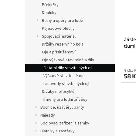
s
o
n
Překližky
p
d
e
Doplňky
r
u
l
o
k
Rolny a opěry pro lodě
d
t
Pojezdové plechy
u
ů
Spojovací materiál
Zásle
k
Držáky rezervního kola
tlumi
t
Oje a příslušenství
VB
ů
Oje výškově stavitelné a díly
Ostatní díly stavitelných ojí
47,93 
58 K
Výškově stavitelné oje
Lanovody stavitelných ojí
Držáky motocyklů
Třmeny pro lodní přívěsy
Bočnice, uzávěry, panty
Nájezdy
Spojovací zařízení a zámky
Blatníky a zástěrky