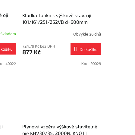
 oji
Kladka-lanko k výškově stav. oji
101/161/251/252VB d=600mm
Skladem
Obvykle 26 dnů
724,79 Kč bez DPH
 košíku
Do košíku
877 Kč
ód:
40022
Kód:
90029
ji
Plynová vzpěra výškově stavitelné
oje KHV30/35, 2000N, KNOTT