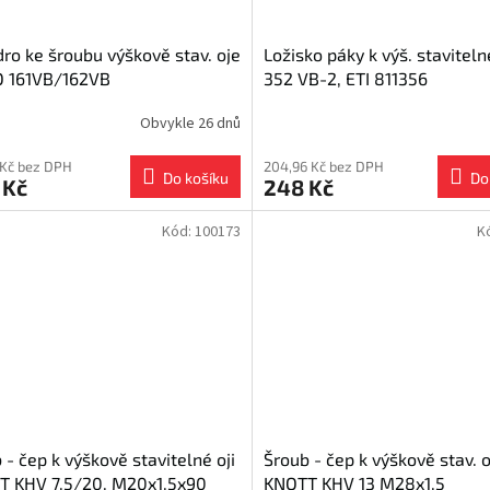
ro ke šroubu výškově stav. oje
Ložisko páky k výš. stavitelné
O 161VB/162VB
352 VB-2, ETI 811356
Obvykle 26 dnů
 Kč bez DPH
204,96 Kč bez DPH
Do košíku
Do
 Kč
248 Kč
Kód:
100173
K
 - čep k výškově stavitelné oji
Šroub - čep k výškově stav. o
T KHV 7,5/20, M20x1,5x90
KNOTT KHV 13 M28x1,5