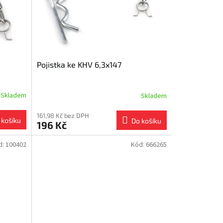
Pojistka ke KHV 6,3x147
Skladem
Skladem
161,98 Kč bez DPH
 košíku
Do košíku
196 Kč
d:
100402
Kód:
666265