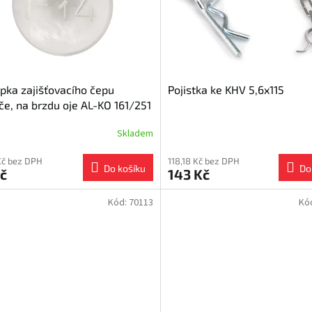
pka zajišťovacího čepu
Pojistka ke KHV 5,6x115
če, na brzdu oje AL-KO 161/251
Skladem
Kč bez DPH
118,18 Kč bez DPH
Do košíku
Do
č
143 Kč
Kód:
70113
Kó