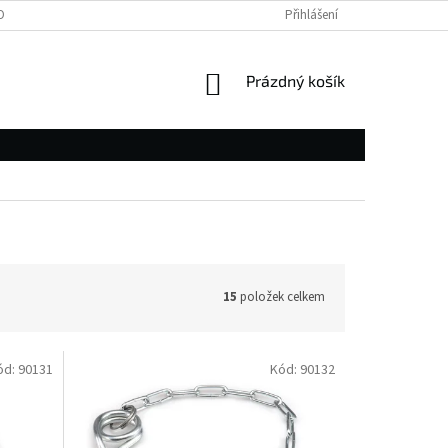
OBNÍCH ÚDAJŮ
Přihlášení
NÁKUPNÍ
Prázdný košík
KOŠÍK
15
položek celkem
ód:
90131
Kód:
90132