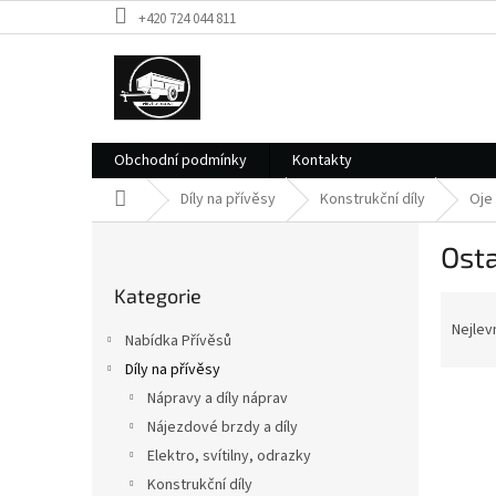
Přejít
+420 724 044 811
na
obsah
Obchodní podmínky
Kontakty
Domů
Díly na přívěsy
Konstrukční díly
Oje 
P
Osta
o
Přeskočit
s
Kategorie
kategorie
Ř
t
a
r
Nejlev
Nabídka Přívěsů
z
a
Díly na přívěsy
e
n
V
n
Nápravy a díly náprav
n
ý
í
í
Nájezdové brzdy a díly
p
p
p
Elektro, svítilny, odrazky
i
r
a
Konstrukční díly