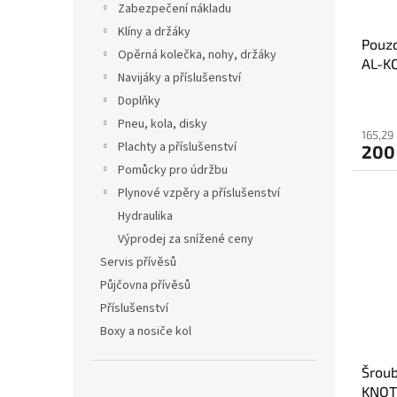
Zabezpečení nákladu
Klíny a držáky
Pouzd
Opěrná kolečka, nohy, držáky
AL-K
Navijáky a příslušenství
Doplňky
Pneu, kola, disky
165,29
Plachty a příslušenství
200
Pomůcky pro údržbu
Plynové vzpěry a příslušenství
Hydraulika
Výprodej za snížené ceny
Servis přívěsů
Půjčovna přívěsů
Příslušenství
Boxy a nosiče kol
Šroub
KNOT