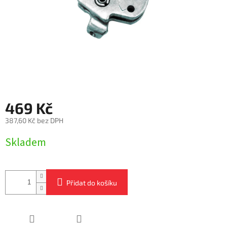
469 Kč
387,60 Kč bez DPH
Měrná
Skladem
cena:
Přidat do košíku