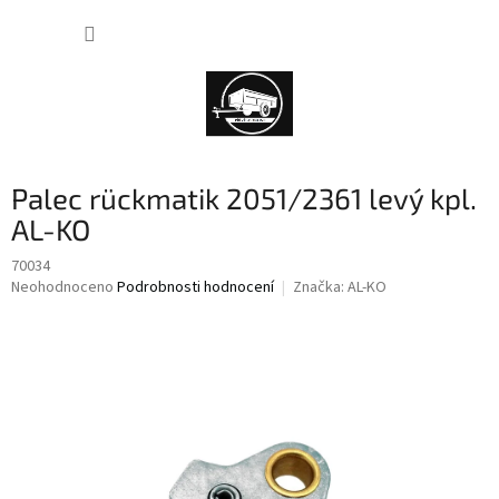
Přejít
NÁKUP
na
obsah
KOŠÍK
Palec rückmatik 2051/2361 levý kpl.
AL-KO
70034
Průměrné
Neohodnoceno
Podrobnosti hodnocení
Značka:
AL-KO
hodnocení
produktu
je
0,0
z
5
hvězdiček.