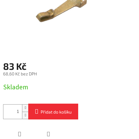
83 Kč
68,60 Kč bez DPH
Měrná
Skladem
cena:
Přidat do košíku