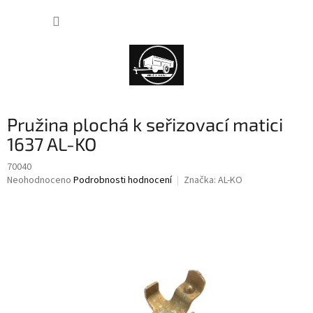
Přejít
NÁKUP
na
obsah
KOŠÍK
Pružina plochá k seřizovací matici
1637 AL-KO
70040
Průměrné
Neohodnoceno
Podrobnosti hodnocení
Značka:
AL-KO
hodnocení
produktu
je
0,0
z
5
hvězdiček.