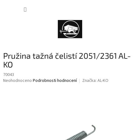
Přejít
NÁKUP
na
obsah
KOŠÍK
Pružina tažná čelistí 2051/2361 AL-
KO
70043
Průměrné
Neohodnoceno
Podrobnosti hodnocení
Značka:
AL-KO
hodnocení
produktu
je
0,0
z
5
hvězdiček.