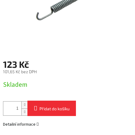
123 Kč
101,65 Kč bez DPH
Měrná
Skladem
cena:
Přidat do košíku
Detailní informace