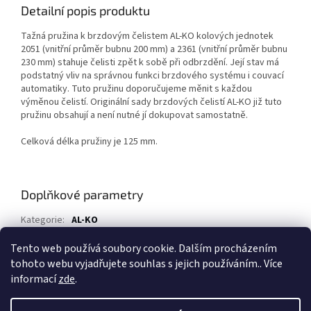
Detailní popis produktu
Tažná pružina k brzdovým čelistem AL-KO kolových jednotek
2051 (vnitřní průměr bubnu 200 mm) a 2361 (vnitřní průměr bubnu
230 mm) stahuje čelisti zpět k sobě při odbrzdění. Její stav má
podstatný vliv na správnou funkci brzdového systému i couvací
automatiky. Tuto pružinu doporučujeme měnit s každou
výměnou čelistí. Originální sady brzdových čelistí AL-KO již tuto
pružinu obsahují a není nutné jí dokupovat samostatně.
Celková délka pružiny je 125 mm.
Doplňkové parametry
Kategorie
:
AL-KO
EAN
:
70043006
Tento web používá soubory cookie. Dalším procházením
tohoto webu vyjadřujete souhlas s jejich používáním.. Více
Z
informací
zde
.
á
Vytvořil Shoptet
p