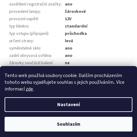
osvětlení registrační značky
:
ano
provedení lampy
:
žárovkové
provozní napětí
:
12V
typ blinkru
:
standardní
typ vstupu (připojení)
:
průchodka
určení strany
:
levá
vyměnitelné sklo
:
ano
zadní obrysová svítilna
:
ano
žárovky součástí balení
:
ne
homologace
:
E3-54482
Tento web používá soubory cookie. Dalším procházením
tohoto webu vyjadřujete souhlas s jejich používáním.. Více
Z
informací
zde
.
á
Vytvořil Shoptet
p
Nastavení
a
t
Copyright 2026
Přívěsy za auto, přívěsné vozíky
. Všechna práva
í
Souhlasím
vyhrazena.