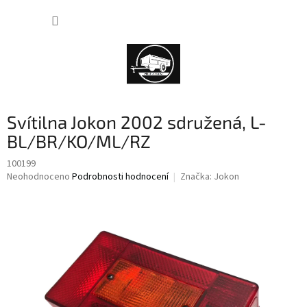
Přejít
NÁKUP
na
obsah
KOŠÍK
Svítilna Jokon 2002 sdružená, L-
BL/BR/KO/ML/RZ
100199
Průměrné
Neohodnoceno
Podrobnosti hodnocení
Značka:
Jokon
hodnocení
produktu
je
0,0
z
5
hvězdiček.