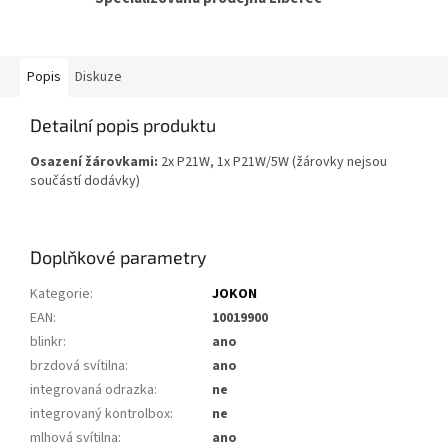
Popis
Diskuze
Detailní popis produktu
Osazení žárovkami:
2x P21W, 1x P21W/5W (žárovky nejsou
součástí dodávky)
Doplňkové parametry
Kategorie
:
JOKON
EAN
:
10019900
blinkr
:
ano
brzdová svítilna
:
ano
integrovaná odrazka
:
ne
integrovaný kontrolbox
:
ne
mlhová svítilna
:
ano