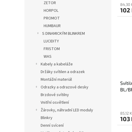
ZETOR
84,30 
102
HORPOL
PROMOT
HUMBAUR
S DINAMICKÝM BLINKREM
LUCIDITY
FRISTOM
WAS
Kabely a kabeláže
Držáky svítilen a odrazek
Montážní materiál
Svíti
Odrazky a odrazové desky
BL/B
Brzdové svítilny
Vnitřní osvětlení
Žárovky, náhradní LED moduly
85,12 
Blinkry
103 
Denní svícení