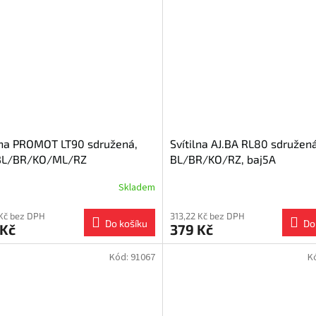
lna PROMOT LT90 sdružená,
Svítilna AJ.BA RL80 sdružen
BL/BR/KO/ML/RZ
BL/BR/KO/RZ, baj5A
Skladem
 Kč bez DPH
313,22 Kč bez DPH
Do košíku
Do
 Kč
379 Kč
Kód:
91067
K