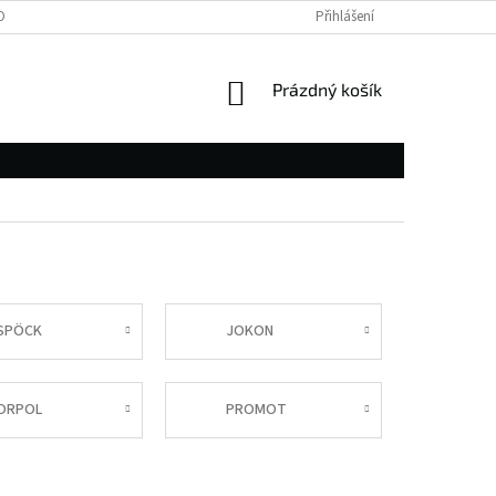
OBNÍCH ÚDAJŮ
Přihlášení
NÁKUPNÍ
Prázdný košík
KOŠÍK
SPÖCK
JOKON
ORPOL
PROMOT