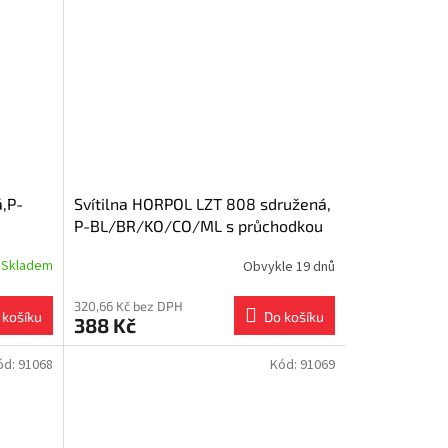
á,P-
Svítilna HORPOL LZT 808 sdružená,
P-BL/BR/KO/CO/ML s průchodkou
Skladem
Obvykle 19 dnů
320,66 Kč bez DPH
 košíku
Do košíku
388 Kč
ód:
91068
Kód:
91069