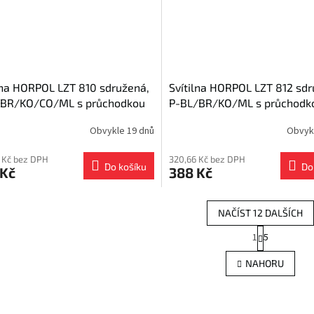
lna HORPOL LZT 810 sdružená,
Svítilna HORPOL LZT 812 sdr
/BR/KO/CO/ML s průchodkou
P-BL/BR/KO/ML s průchodk
Obvykle 19 dnů
Obvyk
 Kč bez DPH
320,66 Kč bez DPH
Do košíku
Do
 Kč
388 Kč
NAČÍST 12 DALŠÍCH
S
1
5
O
t
r
v
NAHORU
á
l
n
á
k
d
o
a