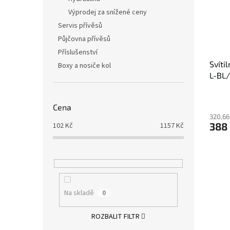
Výprodej za snížené ceny
Servis přívěsů
Půjčovna přívěsů
Příslušenství
Svíti
Boxy a nosiče kol
L-BL
Cena
320,66
388
102
Kč
1157
Kč
Na skladě
0
ROZBALIT FILTR