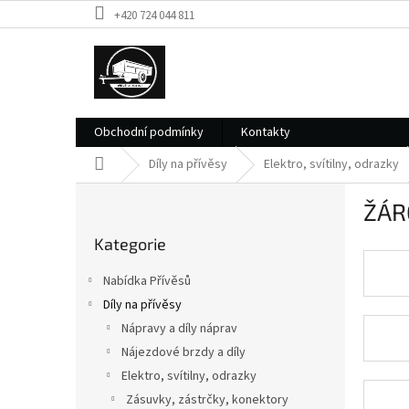
Přejít
+420 724 044 811
na
obsah
Obchodní podmínky
Kontakty
Domů
Díly na přívěsy
Elektro, svítilny, odrazky
P
ŽÁR
o
Přeskočit
s
Kategorie
kategorie
t
r
Nabídka Přívěsů
a
Díly na přívěsy
n
Nápravy a díly náprav
n
í
Nájezdové brzdy a díly
p
Elektro, svítilny, odrazky
a
Zásuvky, zástrčky, konektory