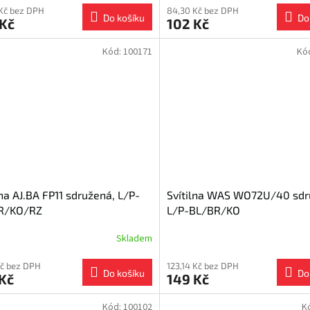
Kč bez DPH
84,30 Kč bez DPH
Do košíku
Do
 Kč
102 Kč
Kód:
100171
Kó
lna AJ.BA FP11 sdružená, L/P-
Svítilna WAS WO72U/40 sd
R/KO/RZ
L/P-BL/BR/KO
Skladem
Kč bez DPH
123,14 Kč bez DPH
Do košíku
Do
Kč
149 Kč
Kód:
100102
K