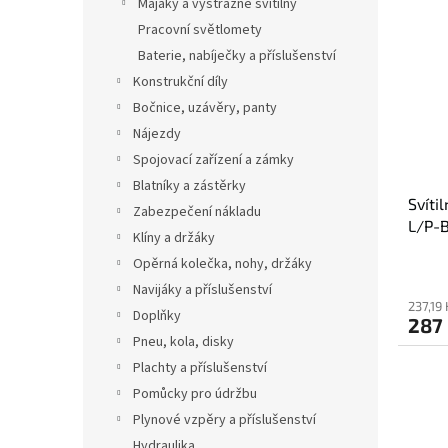
Majáky a výstražné svítilny
Pracovní světlomety
Baterie, nabíječky a příslušenství
Konstrukční díly
Bočnice, uzávěry, panty
Nájezdy
Spojovací zařízení a zámky
Blatníky a zástěrky
Svíti
Zabezpečení nákladu
L/P-
Klíny a držáky
Opěrná kolečka, nohy, držáky
Navijáky a příslušenství
237,19
Doplňky
287
Pneu, kola, disky
Plachty a příslušenství
Pomůcky pro údržbu
Plynové vzpěry a příslušenství
Hydraulika