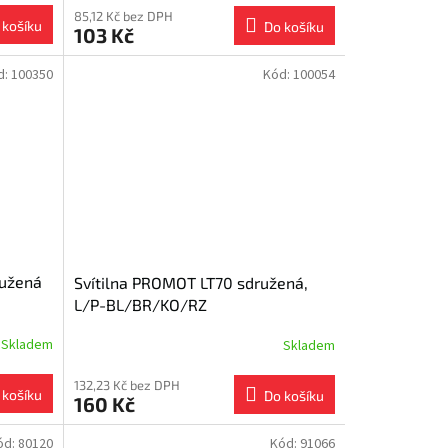
85,12 Kč bez DPH
 košíku
Do košíku
103 Kč
d:
100350
Kód:
100054
ružená
Svítilna PROMOT LT70 sdružená,
L/P-BL/BR/KO/RZ
Skladem
Skladem
132,23 Kč bez DPH
 košíku
Do košíku
160 Kč
ód:
80120
Kód:
91066