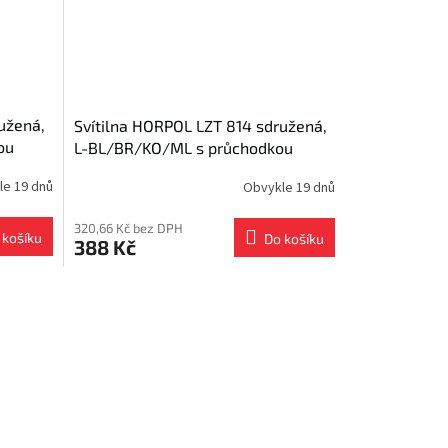
užená,
Svítilna HORPOL LZT 814 sdružená,
ou
L-BL/BR/KO/ML s průchodkou
le 19 dnů
Obvykle 19 dnů
320,66 Kč bez DPH
 košíku
Do košíku
388 Kč