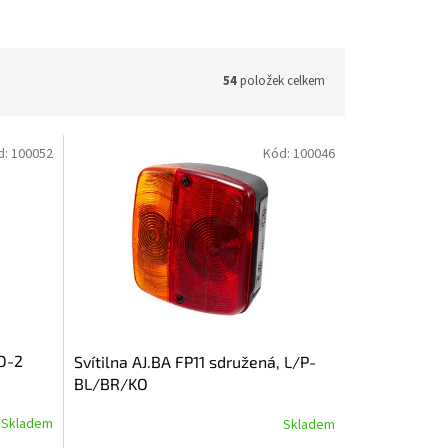
54
položek celkem
d:
100052
Kód:
100046
D-2
Svítilna AJ.BA FP11 sdružená, L/P-
BL/BR/KO
Skladem
Skladem