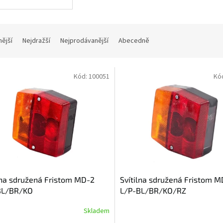
nější
Nejdražší
Nejprodávanější
Abecedně
Kód:
100051
Kó
lna sdružená Fristom MD-2
Svítilna sdružená Fristom M
BL/BR/KO
L/P-BL/BR/KO/RZ
Skladem