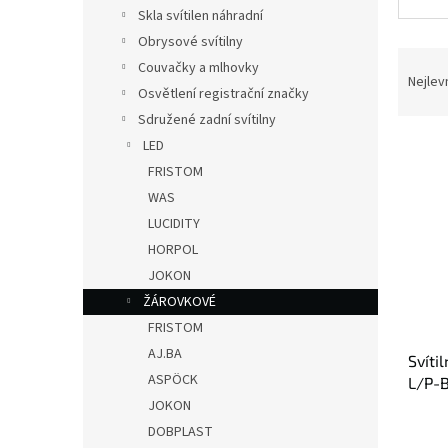
n
Skla svítilen náhradní
e
Obrysové svítilny
l
Ř
Couvačky a mlhovky
a
Nejlev
Osvětlení registrační značky
z
Sdružené zadní svítilny
e
V
n
LED
ý
í
FRISTOM
p
p
WAS
i
r
LUCIDITY
s
o
HORPOL
p
d
r
u
JOKON
o
k
ŽÁROVKOVÉ
d
t
FRISTOM
u
ů
AJ.BA
Svíti
k
ASPÖCK
L/P-
t
JOKON
ů
DOBPLAST