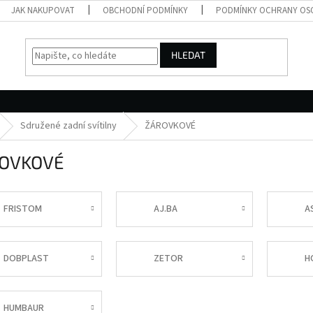
JAK NAKUPOVAT
OBCHODNÍ PODMÍNKY
PODMÍNKY OCHRANY OS
HLEDAT
Sdružené zadní svítilny
ŽÁROVKOVÉ
OVKOVÉ
FRISTOM
AJ.BA
A
DOBPLAST
ZETOR
H
HUMBAUR