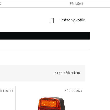
OBNÍCH ÚDAJŮ
Přihlášení
NÁKUPNÍ
Prázdný košík
KOŠÍK
44
položek celkem
d:
100334
Kód:
100627