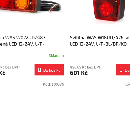
ilna WAS W072UD/487
Svítilna WAS W18UD/476 sd
ená LED 12-24V, L/P-
LED 12-24V, L/P-BL/BR/KO
R/KO
Skladem
 Kč bez DPH
496,69 Kč bez DPH
Do košíku
Do
Kč
601 Kč
Kód:
100536
Kó