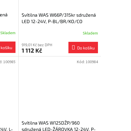
žená
Svítilna WAS W66P/315kr sdružená
LED 12-24V, P-BL/BR/KO/CO
Skladem
Skladem
919,01 Kč bez DPH
 košíku
Do košíku
1 112 Kč
d:
100985
Kód:
100984
Svítilna WAS W125DŽP/960
4V, L-
sdružená LED-ŽÁROVKA 12-24V, P-