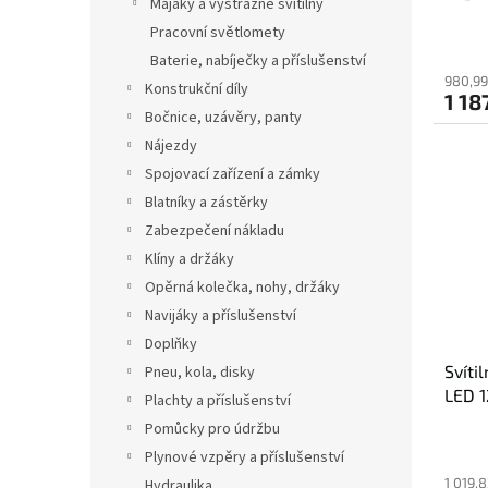
Majáky a výstražné svítilny
Pracovní světlomety
Baterie, nabíječky a příslušenství
980,99
Konstrukční díly
1 18
Bočnice, uzávěry, panty
Nájezdy
Spojovací zařízení a zámky
Blatníky a zástěrky
Zabezpečení nákladu
Klíny a držáky
Opěrná kolečka, nohy, držáky
Navijáky a příslušenství
Doplňky
Svít
Pneu, kola, disky
LED 
Plachty a příslušenství
Pomůcky pro údržbu
Plynové vzpěry a příslušenství
1 019,
Hydraulika