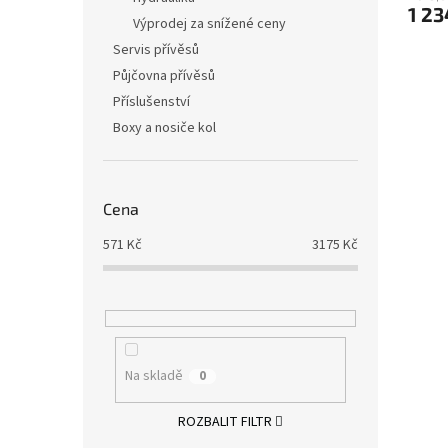
1 23
Výprodej za snížené ceny
Servis přívěsů
Půjčovna přívěsů
Příslušenství
Boxy a nosiče kol
Cena
571
Kč
3175
Kč
Na skladě
0
ROZBALIT FILTR