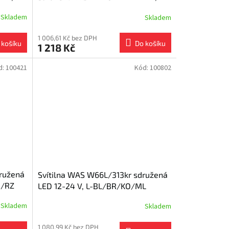
WAS7
BL/BR/KO/CO/ML, bajonet WAS7
Skladem
Skladem
1 006,61 Kč bez DPH
 košíku
Do košíku
1 218 Kč
d:
100421
Kód:
100802
družená
Svítilna WAS W66L/313kr sdružená
O/RZ
LED 12-24 V, L-BL/BR/KO/ML
Skladem
Skladem
1 080,99 Kč bez DPH