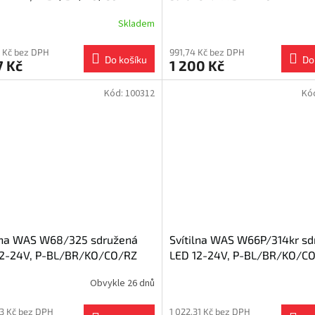
BL/BR/KO/CO/ML, bajonet 
Skladem
 Kč bez DPH
991,74 Kč bez DPH
Do košíku
Do
7 Kč
1 200 Kč
Kód:
100312
Kó
ilna WAS W68/325 sdružená
Svítilna WAS W66P/314kr s
12-24V, P-BL/BR/KO/CO/RZ
LED 12-24V, P-BL/BR/KO/C
Obvykle 26 dnů
83 Kč bez DPH
1 022,31 Kč bez DPH