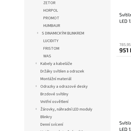
ZETOR
HORPOL
Svíti
PROMOT
LED 1
HUMBAUR
S DINAMICKÝM BLINKREM
LUCIDITY
785,95
FRISTOM
951 
WAS
Kabely a kabeláže
Držáky svítilen a odrazek
Montážní materiál
Odrazky a odrazové desky
Brzdové svítilny
Vnitřní osvětlení
Žárovky, náhradní LED moduly
Blinkry
Svít
Denní svícení
LED 