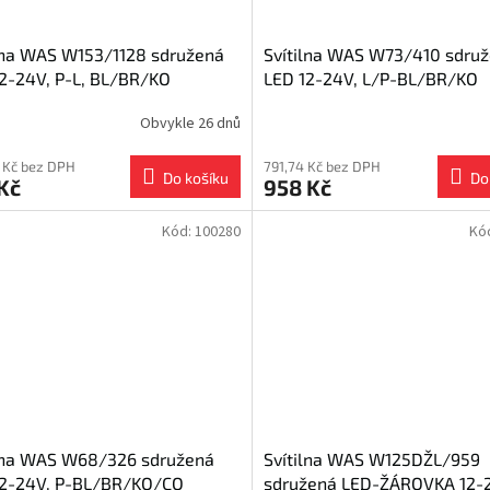
lna WAS W153/1128 sdružená
Svítilna WAS W73/410 sdru
2-24V, P-L, BL/BR/KO
LED 12-24V, L/P-BL/BR/KO
Obvykle 26 dnů
 Kč bez DPH
791,74 Kč bez DPH
Do košíku
Do
Kč
958 Kč
Kód:
100280
Kó
ilna WAS W68/326 sdružená
Svítilna WAS W125DŽL/959
12-24V, P-BL/BR/KO/CO
sdružená LED-ŽÁROVKA 12-2