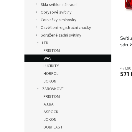
s
o
n
Skla svítilen náhradní
p
d
e
Obrysové svítilny
r
u
l
o
k
Couvačky a mlhovky
d
t
Osvětlení registrační značky
u
ů
Sdružené zadní svítilny
Svít
k
LED
sdruž
t
FRISTOM
BL/B
ů
WAS
LUCIDITY
471,90
571 
HORPOL
JOKON
ŽÁROVKOVÉ
FRISTOM
AJ.BA
ASPÖCK
JOKON
DOBPLAST