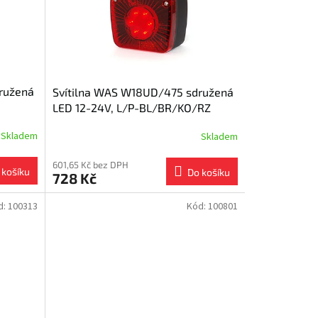
ružená
Svítilna WAS W18UD/475 sdružená
LED 12-24V, L/P-BL/BR/KO/RZ
Skladem
Skladem
601,65 Kč bez DPH
 košíku
Do košíku
728 Kč
d:
100313
Kód:
100801