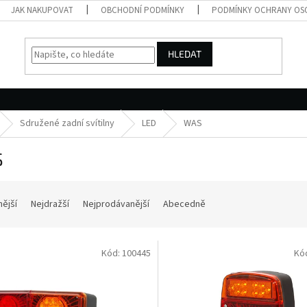
JAK NAKUPOVAT
OBCHODNÍ PODMÍNKY
PODMÍNKY OCHRANY OS
HLEDAT
Sdružené zadní svítilny
LED
WAS
S
nější
Nejdražší
Nejprodávanější
Abecedně
Kód:
100445
Kó