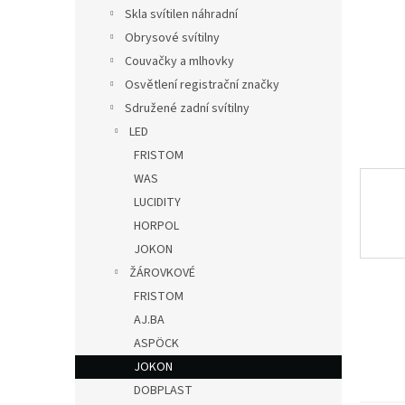
n
Skla svítilen náhradní
e
Obrysové svítilny
l
Couvačky a mlhovky
Osvětlení registrační značky
Sdružené zadní svítilny
LED
FRISTOM
WAS
LUCIDITY
HORPOL
JOKON
ŽÁROVKOVÉ
FRISTOM
AJ.BA
ASPÖCK
JOKON
DOBPLAST