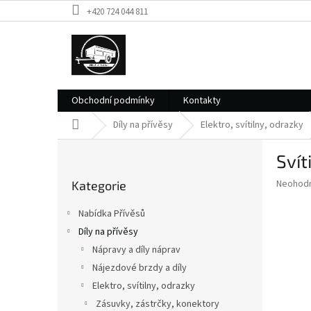
Přejít
+420 724 044 811
na
obsah
Obchodní podmínky
Kontakty
Domů
Díly na přívěsy
Elektro, svítilny, odrazky
P
Svít
o
Přeskočit
s
Průměr
Neohod
Kategorie
kategorie
t
hodnoce
r
produkt
Nabídka Přívěsů
a
je
Díly na přívěsy
0,0
n
z
Nápravy a díly náprav
n
5
í
Nájezdové brzdy a díly
hvězdič
p
Elektro, svítilny, odrazky
a
Zásuvky, zástrčky, konektory