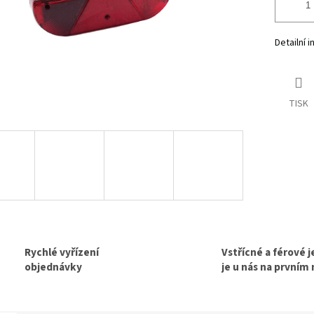
Detailní 
TISK
Rychlé vyřízení
Vstřícné a férové 
objednávky
je u nás na prvním