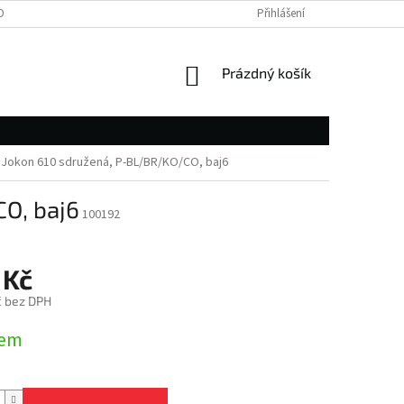
OBNÍCH ÚDAJŮ
Přihlášení
NÁKUPNÍ
Prázdný košík
KOŠÍK
a Jokon 610 sdružená, P-BL/BR/KO/CO, baj6
CO, baj6
100192
 Kč
č bez DPH
dem