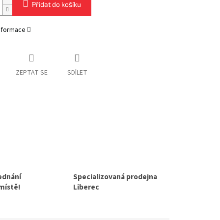
Přidat do košíku
informace
ZEPTAT SE
SDÍLET
jednání
Specializovaná prodejna
 místě!
Liberec