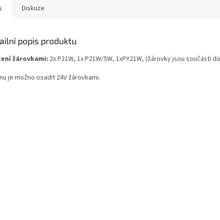
s
Diskuze
ailní popis produktu
ení žárovkami:
2x P21W, 1x P21W/5W, 1xPY21W, (žárovky jsou součástí d
lnu je možno osadit 24V žárovkami.