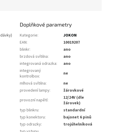
Doplňkové parametry
odávky)
Kategorie
:
JOKON
EAN
:
10019207
blinkr
:
ano
brzdová svítilna
:
ano
integrovaná odrazka
:
ano
integrovaný
ne
kontrolbox
:
mlhová svítilna
:
ne
provedení lampy
:
žárovkové
12/24V (dle
provozní napětí
:
žárovek)
typ blinkru
:
standardní
typ konektoru
:
bajonet 6 pinů
typ odrazky
:
trojúhelníková
typ vstupu