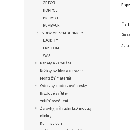
ZETOR
Popi
HORPOL
PROMOT
Det
HUMBAUR
S DINAMICKÝM BLINKREM
Osaz
LUCIDITY
Svíti
FRISTOM
WAS
Kabely a kabeláže
Držáky svítilen a odrazek
Montážní materiál
Odrazky a odrazové desky
Brzdové svítilny
Vnitřní osvětlení
Žárovky, náhradní LED moduly
Blinkry
Denní svícení