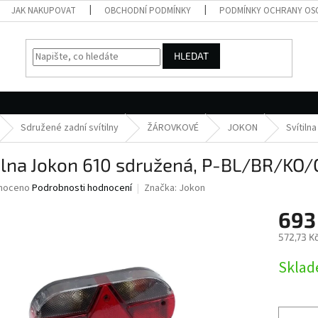
JAK NAKUPOVAT
OBCHODNÍ PODMÍNKY
PODMÍNKY OCHRANY OS
HLEDAT
Sdružené zadní svítilny
ŽÁROVKOVÉ
JOKON
Svítiln
ilna Jokon 610 sdružená, P-BL/BR/KO/
né
noceno
Podrobnosti hodnocení
Značka:
Jokon
ní
693
u
572,73 K
Měrná
Skla
cena:
ek.