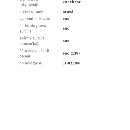
konektor
(připojení)
:
určení strany
:
pravá
vyměnitelné sklo
:
ano
zadní obrysová
ano
svítilna
:
zpětná svítilna
ano
(couvačka)
:
žárovky součástí
ano (12V)
balení
:
homologace
:
E1-021206