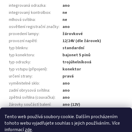
integrovaná odrazka
:
ano
integrovaný kontrolbox
:
ne
mlhová svítilna
:
ne
osvětlení registrační značky
:
ano
provedení lampy
:
žárovkové
provozní napětí
:
12/24V (dle žárovek)
typ blinkru
:
standardní
typ konektoru
:
bajonet 5 pinů
typ odrazky
:
trojúhelníková
typ vstupu (připojení)
:
konektor
určení strany
:
pravá
vyměnitelné sklo
:
ano
zadní obrysová svítilna
:
ano
zpětná svítilna (couvačka)
:
ano
žárovky součástí balení
:
ano (12V)
homologace
:
E2-06061
Tento web používá soubory cookie. Dalším procházením
tohoto webu vyjadřujete souhlas s jejich používáním.. Více
Z
informací
zde
.