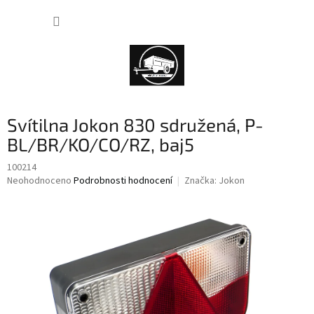
Přejít
NÁKUP
na
obsah
KOŠÍK
Svítilna Jokon 830 sdružená, P-
BL/BR/KO/CO/RZ, baj5
100214
Průměrné
Neohodnoceno
Podrobnosti hodnocení
Značka:
Jokon
hodnocení
produktu
je
0,0
z
5
hvězdiček.