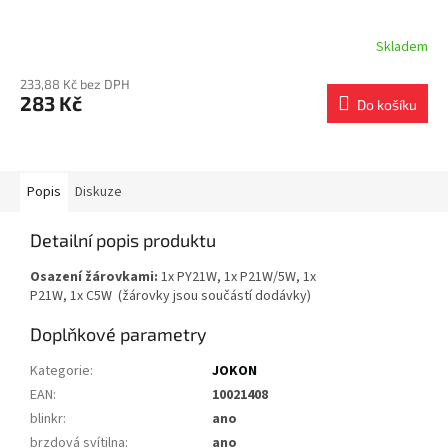
Skladem
233,88 Kč bez DPH
283 Kč
Do košíku
Popis
Diskuze
Detailní popis produktu
Osazení žárovkami:
1x PY21W, 1x P21W/5W, 1x
P21W, 1x C5W (žárovky jsou součástí dodávky)
Doplňkové parametry
Kategorie
:
JOKON
EAN
:
10021408
blinkr
:
ano
brzdová svítilna
:
ano