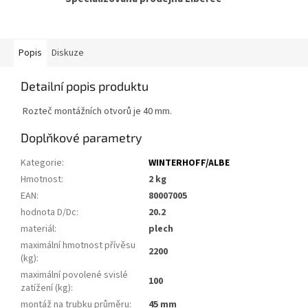
Popis
Diskuze
Detailní popis produktu
Rozteč montážních otvorů je 40 mm.
Doplňkové parametry
Kategorie
:
WINTERHOFF/ALBE
Hmotnost
:
2 kg
EAN
:
80007005
hodnota D/Dc
:
20.2
materiál
:
plech
maximální hmotnost přívěsu
2200
(kg)
:
maximální povolené svislé
100
zatížení (kg)
:
montáž na trubku průměru
:
45 mm