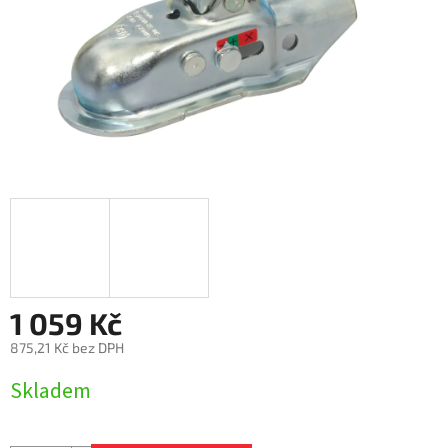
1 059 Kč
875,21 Kč bez DPH
Měrná
Skladem
cena: