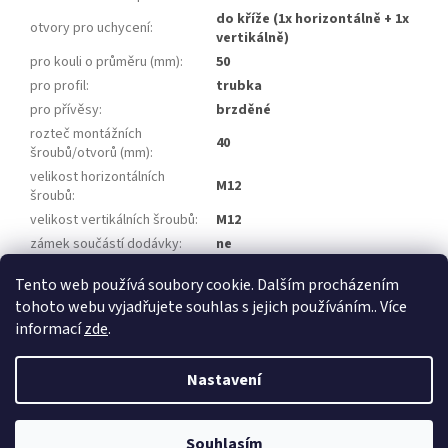
do kříže (1x horizontálně + 1x
otvory pro uchycení
:
vertikálně)
pro kouli o průměru (mm)
:
50
pro profil
:
trubka
pro přívěsy
:
brzděné
rozteč montážních
40
šroubů/otvorů (mm)
:
velikost horizontálních
M12
šroubů
:
velikost vertikálních šroubů
:
M12
zámek součástí dodávky
:
ne
homologace
:
E1 55R-010399
Tento web používá soubory cookie. Dalším procházením
tohoto webu vyjadřujete souhlas s jejich používáním.. Více
Z
informací
zde
.
á
Vytvořil Shoptet
p
Nastavení
a
t
Copyright 2026
Přívěsy za auto, přívěsné vozíky
. Všechna práva
í
Souhlasím
vyhrazena.