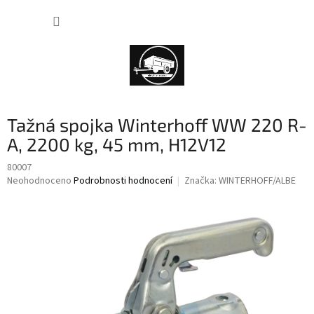
Přejít
NÁKUP
na
obsah
KOŠÍK
Tažná spojka Winterhoff WW 220 R-
A, 2200 kg, 45 mm, H12V12
80007
Průměrné
Neohodnoceno
Podrobnosti hodnocení
Značka:
WINTERHOFF/ALBE
hodnocení
produktu
je
0,0
z
5
hvězdiček.