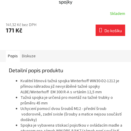
spojky
Skladem
141,32 Kč bez DPH
171 Kč
Do košíku
Popis
Diskuze
Detailní popis produktu
Kvalitní litinová tažná spojka Winterhoff WW30-D2-1212 je
přímou náhradou již nevyráběné tažné spojky
ALBE/Winterhoff EM 300 R-A s vrtáním 12,5 mm
Tažná spojka je určená pro montáž na tažné trubky o
průměru 45 mm
Uchycení pomocí dvou šroubů M12 - přední šroub
vodorovně, zadní svisle (šrouby a matice nejsou součástí
dodávky)
Spojka je vybavena stiskací pojistkou v ovládacím madle a