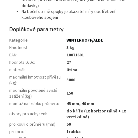
otvorem pro zámek WW DBS 8/AK7 (zámek není součástí
dodávky)
Na boční straně spojky je ukazatel míry opotřebení
kloubového spojení
Doplňkové parametry
Kategorie
:
WINTERHOFF/ALBE
Hmotnost
:
3 kg
EAN
:
10071601
hodnota D/Dc
:
27
materiál
:
litina
maximální hmotnost přívěsu
3000
(kg)
:
maximální povolené svislé
150
zatížení (kg)
:
montáž na trubku průměru
:
45 mm, 46 mm
do kříže (1x horizontálně + 1x
otvory pro uchycení
:
vertikálně)
pro kouli o průměru (mm)
:
50
pro profil
:
trubka