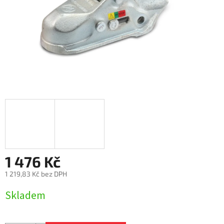
1 476 Kč
1 219,83 Kč bez DPH
Měrná
Skladem
cena: