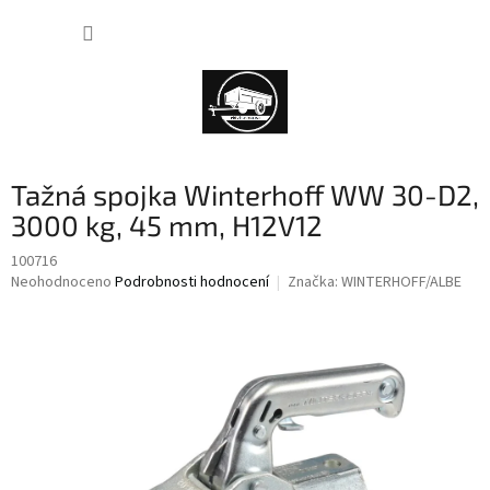
Přejít
NÁKUP
na
obsah
KOŠÍK
Tažná spojka Winterhoff WW 30-D2,
3000 kg, 45 mm, H12V12
100716
Průměrné
Neohodnoceno
Podrobnosti hodnocení
Značka:
WINTERHOFF/ALBE
hodnocení
produktu
je
0,0
z
5
hvězdiček.