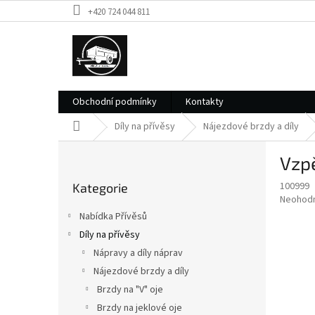
Přejít
+420 724 044 811
na
obsah
Obchodní podmínky
Kontakty
Domů
Díly na přívěsy
Nájezdové brzdy a díly
P
Vzpě
o
Přeskočit
s
100999
Kategorie
kategorie
t
Průměr
Neohod
r
hodnoce
Nabídka Přívěsů
a
produkt
Díly na přívěsy
je
n
0,0
Nápravy a díly náprav
n
z
í
Nájezdové brzdy a díly
5
p
Brzdy na "V" oje
hvězdič
a
Brzdy na jeklové oje