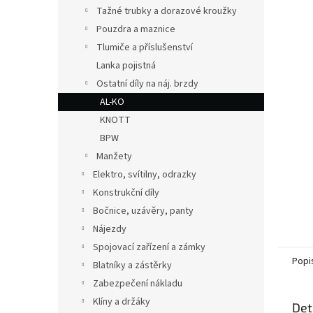
n
Tažné trubky a dorazové kroužky
e
Pouzdra a maznice
l
Tlumiče a příslušenství
Lanka pojistná
Ostatní díly na náj. brzdy
AL-KO
KNOTT
BPW
Manžety
Elektro, svítilny, odrazky
Konstrukční díly
Bočnice, uzávěry, panty
Nájezdy
Spojovací zařízení a zámky
Popi
Blatníky a zástěrky
Zabezpečení nákladu
Klíny a držáky
Det