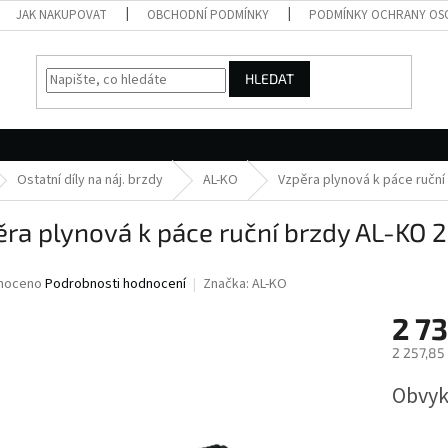
JAK NAKUPOVAT
OBCHODNÍ PODMÍNKY
PODMÍNKY OCHRANY OS
HLEDAT
Ostatní díly na náj. brzdy
AL-KO
Vzpěra plynová k páce ruční
ra plynová k páce ruční brzdy AL-KO 
né
noceno
Podrobnosti hodnocení
Značka:
AL-KO
ní
2 73
u
2 257,85
Měrná
Obvyk
cena:
ek.