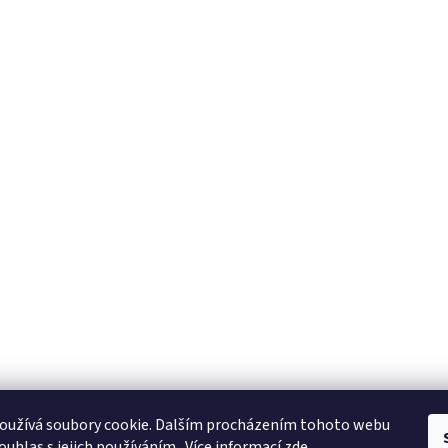
oužívá soubory cookie. Dalším procházením tohoto webu
ouhlas s jejich používáním.. Více informací
zde
.