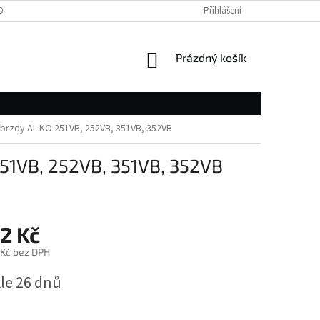
OBNÍCH ÚDAJŮ
Přihlášení
NÁKUPNÍ
Prázdný košík
KOŠÍK
 brzdy AL-KO 251VB, 252VB, 351VB, 352VB
251VB, 252VB, 351VB, 352VB
2 Kč
 Kč bez DPH
le 26 dnů