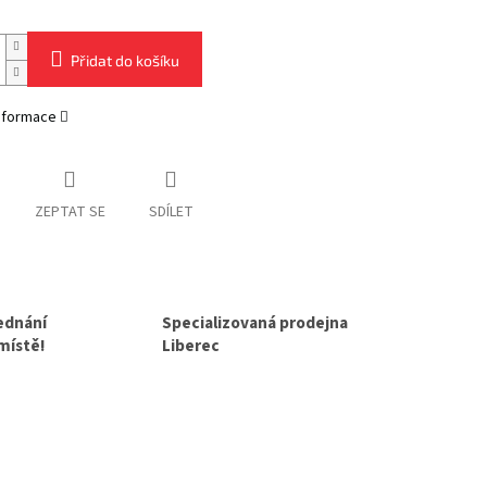
Přidat do košíku
informace
ZEPTAT SE
SDÍLET
jednání
Specializovaná prodejna
 místě!
Liberec