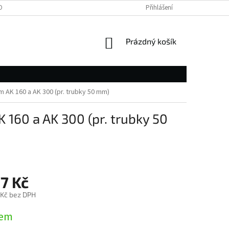
OBNÍCH ÚDAJŮ
Přihlášení
NÁKUPNÍ
Prázdný košík
KOŠÍK
AK 160 a AK 300 (pr. trubky 50 mm)
160 a AK 300 (pr. trubky 50
7 Kč
 Kč bez DPH
dem