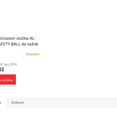
čnostní vložka AL-
AFETY BALL do tažné
y
Skladem
 Kč bez DPH
Kč
o košíku
s
Diskuze