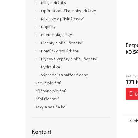
Klíny a držáky
Opěrná kolečka, nohy, držáky
Navijáky a příslušenství
Doplňky
Pneu, kola, disky
Plachty a příslušenství
Bezpe
Pomůcky pro údržbu
KO S
spojk
Plynové vzpěry a příslušenství
Hydraulika
Výprodej za snížené ceny
141,32
171 
Servis přívěsů
Půjčovna přívěsů
D
Příslušenství
Boxy a nosiče kol
Popi
Kontakt