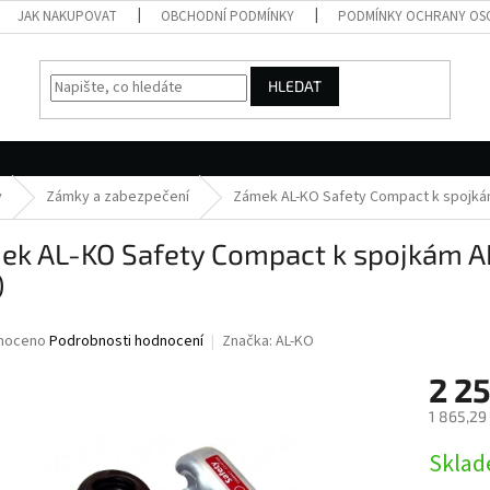
JAK NAKUPOVAT
OBCHODNÍ PODMÍNKY
PODMÍNKY OCHRANY OS
HLEDAT
y
Zámky a zabezpečení
Zámek AL-KO Safety Compact k spojkám 
k AL-KO Safety Compact k spojkám AK 
)
né
noceno
Podrobnosti hodnocení
Značka:
AL-KO
ní
2 25
u
1 865,29
Měrná
Skla
cena:
ek.