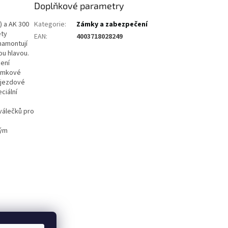
Doplňkové parametry
) a AK 300
Kategorie
:
Zámky a zabezpečení
ety
EAN
:
4003718028249
namontují
ou hlavou.
zení
zámkové
ájezdové
ciální
válečků pro
ným