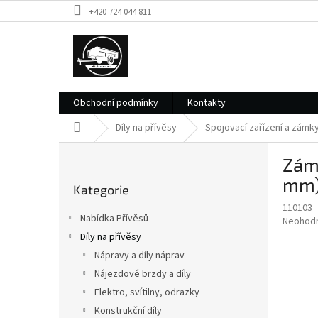
Přejít
+420 724 044 811
na
obsah
Obchodní podmínky
Kontakty
Domů
Díly na přívěsy
Spojovací zařízení a zámk
P
Záme
o
Přeskočit
s
mm
Kategorie
kategorie
t
110103
r
Nabídka Přívěsů
Průměr
Neohod
a
hodnoce
Díly na přívěsy
n
produkt
Nápravy a díly náprav
n
je
í
Nájezdové brzdy a díly
0,0
z
p
Elektro, svítilny, odrazky
5
a
Konstrukční díly
hvězdič