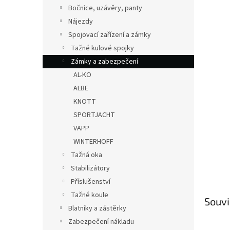
n
Bočnice, uzávěry, panty
e
Nájezdy
l
Spojovací zařízení a zámky
Tažné kulové spojky
Zámky a zabezpečení
AL-KO
ALBE
KNOTT
SPORTJACHT
VAPP
WINTERHOFF
Tažná oka
Stabilizátory
Příslušenství
Tažné koule
Souvi
Blatníky a zástěrky
Zabezpečení nákladu