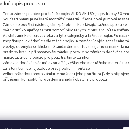
ailní popis produktu
Tento zámek je určen pro tažné spojky AL-KO AK 160 (na pr. trubky 50 mm
Součástí balení je veškerý montážní materiál včetně nové gumové manž
Zámek se používá následujícím způsobem: Na stávající tažnou spojku se 
dvě vodicí kolejničky zámku pomocí přiložených imbus. šroubů se snížen
Vlastní zámek se pak zavléká za tyto kolejničky a tažnou spojku. Po nasa
znepřístupní ovládací madlo tažné spojky. K zamčení dojde zatlačením 
vložky, odemyká se klíčkem. Standardně montovaná gumová manžeta n
brzdy by bránila při nasazování zámku, proto je se zámkem dodávána spe
manžeta, určená pouze pro použití s tímto zámkem
Zámek je dodáván včetně dvou klíčů, veškerého montážního materiálu a 
zajištění tlumiče nájezdové brzdy během montáže.
Velkou výhodou tohoto zámku je možnost jeho použití za jízdy s připoje
přívěsem, kompaktní provedení a snadná obsluha v provozu.