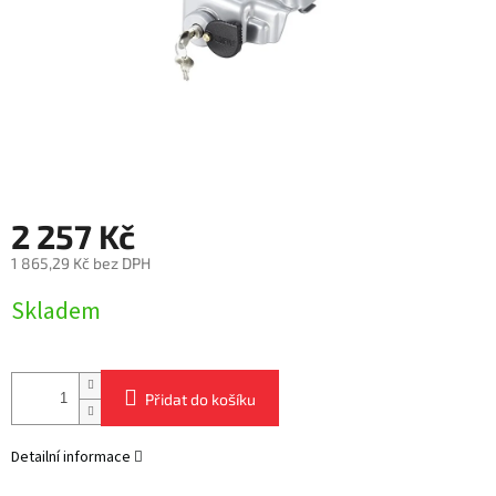
2 257 Kč
1 865,29 Kč bez DPH
Měrná
Skladem
cena:
Přidat do košíku
Detailní informace