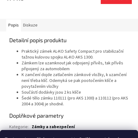
Popis
Diskuze
Detailní popis produktu
Praktický zámek AL-KO Safety Compact pro stabilizační
tažnou kulovou spojku AL-KO AKS 1300.
Zámkem lze uzamknout jak odpojený přívěs, tak přívěs
připojený za automobilem
K zamčení dojde zatlačením zámkové vložky, k uzamčení
není třeba klíč. Odemyká se pak pootočením klíče a
povytažením vložky
Součástí dodávky jsou 2 ks klíče
Šedé tělo zámku 110111 (pro AKS 1300) a 110112 (pro AKS
2004 a 3004) je shodné.
Doplňkové parametry
Kategorie
:
Zámky a zabezpečení
EAN
:
4003718028263