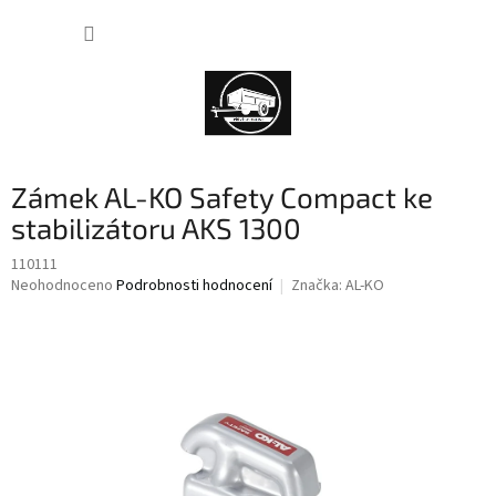
Přejít
NÁKUP
na
obsah
KOŠÍK
Zámek AL-KO Safety Compact ke
stabilizátoru AKS 1300
110111
Průměrné
Neohodnoceno
Podrobnosti hodnocení
Značka:
AL-KO
hodnocení
produktu
je
0,0
z
5
hvězdiček.