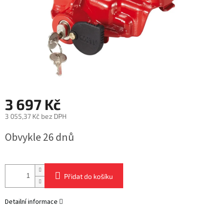
3 697 Kč
3 055,37 Kč bez DPH
Měrná
Obvykle 26 dnů
cena:
Přidat do košíku
Detailní informace