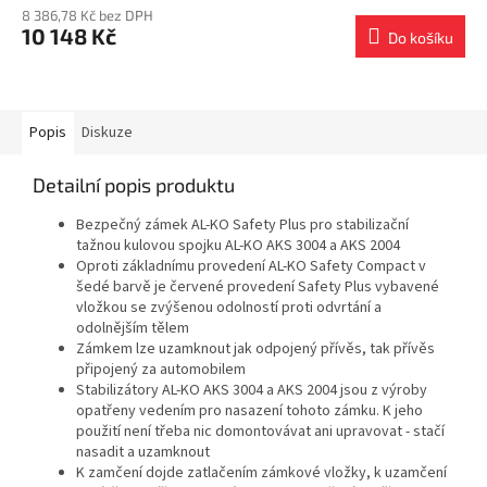
8 386,78 Kč bez DPH
10 148 Kč
Do košíku
Popis
Diskuze
Detailní popis produktu
Bezpečný zámek AL-KO Safety Plus pro stabilizační
tažnou kulovou spojku AL-KO AKS 3004 a AKS 2004
Oproti základnímu provedení AL-KO Safety Compact v
šedé barvě je červené provedení Safety Plus vybavené
vložkou se zvýšenou odolností proti odvrtání a
odolnějším tělem
Zámkem lze uzamknout jak odpojený přívěs, tak přívěs
připojený za automobilem
Stabilizátory AL-KO AKS 3004 a AKS 2004 jsou z výroby
opatřeny vedením pro nasazení tohoto zámku. K jeho
použití není třeba nic domontovávat ani upravovat - stačí
nasadit a uzamknout
K zamčení dojde zatlačením zámkové vložky, k uzamčení