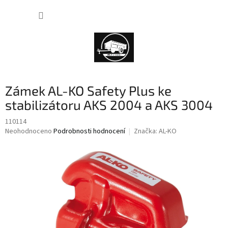
Přejít
NÁKUP
na
obsah
KOŠÍK
Zámek AL-KO Safety Plus ke
stabilizátoru AKS 2004 a AKS 3004
110114
Průměrné
Neohodnoceno
Podrobnosti hodnocení
Značka:
AL-KO
hodnocení
produktu
je
0,0
z
5
hvězdiček.