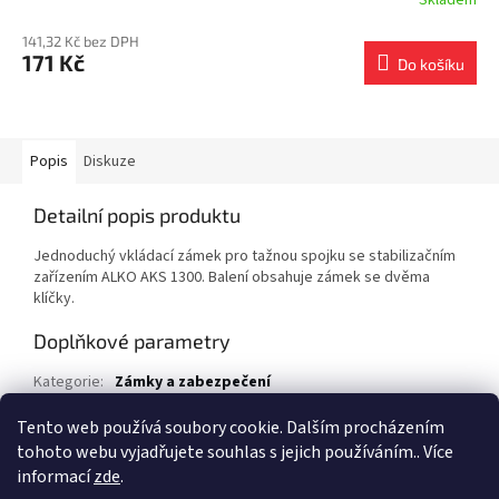
141,32 Kč bez DPH
171 Kč
Do košíku
Popis
Diskuze
Detailní popis produktu
Jednoduchý vkládací zámek pro tažnou spojku se stabilizačním
zařízením ALKO AKS 1300. Balení obsahuje zámek se dvěma
klíčky.
Doplňkové parametry
Kategorie
:
Zámky a zabezpečení
EAN
:
80025009
Tento web používá soubory cookie. Dalším procházením
tohoto webu vyjadřujete souhlas s jejich používáním.. Více
Z
informací
zde
.
á