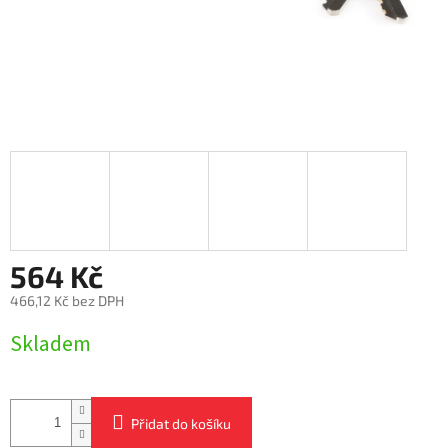
564 Kč
466,12 Kč bez DPH
Měrná
Skladem
cena:
Přidat do košíku