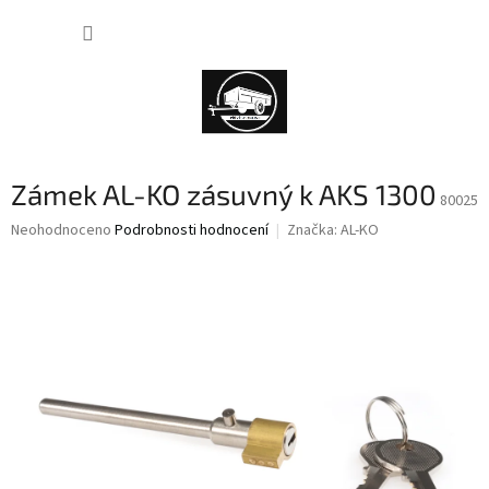
Přejít
NÁKUP
na
obsah
KOŠÍK
Zámek AL-KO zásuvný k AKS 1300
80025
Průměrné
Neohodnoceno
Podrobnosti hodnocení
Značka:
AL-KO
hodnocení
produktu
je
0,0
z
5
hvězdiček.