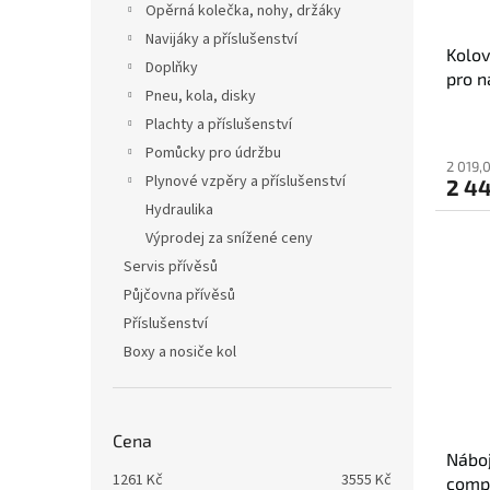
Opěrná kolečka, nohy, držáky
Navijáky a příslušenství
Kolov
Doplňky
pro n
Pneu, kola, disky
vodot
Plachty a příslušenství
Pomůcky pro údržbu
2 019,
Plynové vzpěry a příslušenství
2 44
Hydraulika
Výprodej za snížené ceny
Servis přívěsů
Půjčovna přívěsů
Příslušenství
Boxy a nosiče kol
Cena
Nábo
1261
Kč
3555
Kč
comp