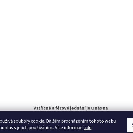
s
u
Vstřícné a férové jednání je u nás na
prvním místě!
oužívá soubory cookie. Dalším procházením tohoto webu
ouhlas s jejich používáním.. Více informací
zde
.