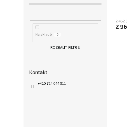
loži
2 452,
2 96
Na skladě
0
ROZBALIT FILTR
Kontakt
+420 724 044 811