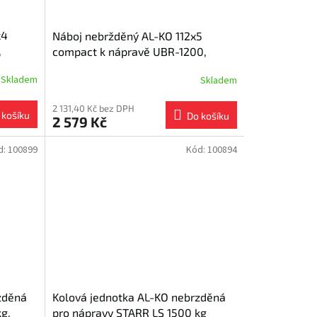
x4
Náboj nebržděný AL-KO 112x5
,
compact k nápravě UBR-1200,
ložisko 34 mm
Skladem
Skladem
2 131,40 Kč bez DPH
 košíku
Do košíku
2 579 Kč
d:
100899
Kód:
100894
zděná
Kolová jednotka AL-KO nebrzděná
g,
pro nápravy STARR LS 1500 kg