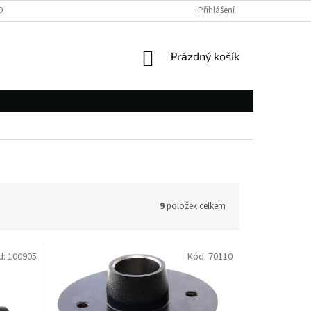
OBNÍCH ÚDAJŮ
Přihlášení
NÁKUPNÍ
Prázdný košík
KOŠÍK
9
položek celkem
d:
100905
Kód:
70110