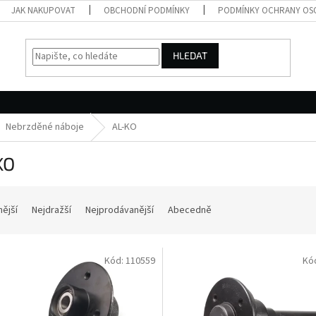
JAK NAKUPOVAT
OBCHODNÍ PODMÍNKY
PODMÍNKY OCHRANY OS
HLEDAT
Nebrzděné náboje
AL-KO
KO
nější
Nejdražší
Nejprodávanější
Abecedně
Kód:
110559
Kó