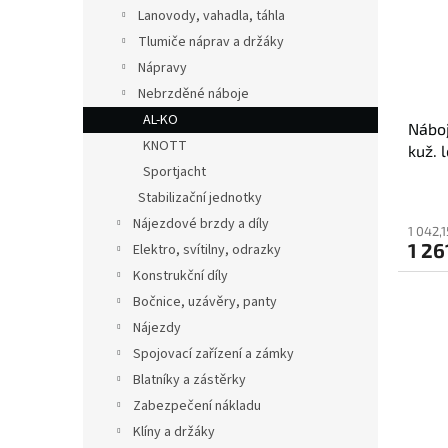
s
o
n
Lanovody, vahadla, táhla
p
d
e
Tlumiče náprav a držáky
r
u
l
o
k
Nápravy
d
t
Nebrzděné náboje
u
ů
AL-KO
Náboj
k
KNOTT
kuž. 
t
Sportjacht
ů
Stabilizační jednotky
Nájezdové brzdy a díly
1 042,
1 26
Elektro, svítilny, odrazky
Konstrukční díly
Bočnice, uzávěry, panty
Nájezdy
Spojovací zařízení a zámky
Blatníky a zástěrky
Zabezpečení nákladu
Klíny a držáky