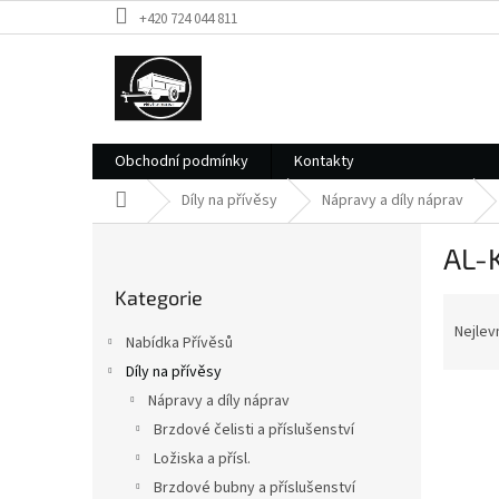
Přejít
+420 724 044 811
na
obsah
Obchodní podmínky
Kontakty
Domů
Díly na přívěsy
Nápravy a díly náprav
P
AL-
o
Přeskočit
s
Kategorie
kategorie
Ř
t
a
r
Nejlev
Nabídka Přívěsů
z
a
Díly na přívěsy
e
n
V
n
Nápravy a díly náprav
n
ý
í
í
Brzdové čelisti a příslušenství
p
p
p
Ložiska a přísl.
i
r
a
Brzdové bubny a příslušenství