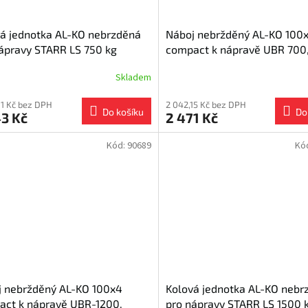
á jednotka AL-KO nebrzděná
Náboj nebržděný AL-KO 100
ápravy STARR LS 750 kg
compact k nápravě UBR 700
ěsná, 100x4 / 1 ks
ložisko 30 mm
Skladem
01 Kč bez DPH
2 042,15 Kč bez DPH
Do košíku
Do
3 Kč
2 471 Kč
Kód:
90689
Kó
j nebržděný AL-KO 100x4
Kolová jednotka AL-KO nebr
act k nápravě UBR-1200,
pro nápravy STARR LS 1500 k