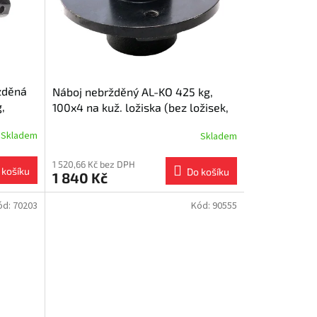
zděná
Náboj nebržděný AL-KO 425 kg,
,
100x4 na kuž. ložiska (bez ložisek,
n.364605) ETI811241
Skladem
Skladem
1 520,66 Kč bez DPH
 košíku
Do košíku
1 840 Kč
ód:
70203
Kód:
90555