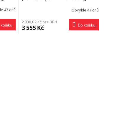
vodotěsná, 112x5 / 1 ks
le 47 dnů
Obvykle 47 dnů
2 938,02 Kč bez DPH
 košíku
Do košíku
3 555 Kč