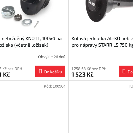
 nebržděný KNOTT, 100x4 na
Kolová jednotka AL-KO nebr
ložiska (včetně ložisek)
pro nápravy STARR LS 750 kg
100x4 / 1 ks
Obvykle 26 dnů
15 Kč bez DPH
1 258,68 Kč bez DPH
Do košíku
Do
1 Kč
1 523 Kč
Kód:
100904
K