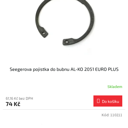
s
k
p
t
r
ů
o
d
u
k
t
ů
Seegerova pojistka do bubnu AL-KO 2051 EURO PLUS
Skladem
61,16 Kč bez DPH
Do košíku
74 Kč
Kód:
110211