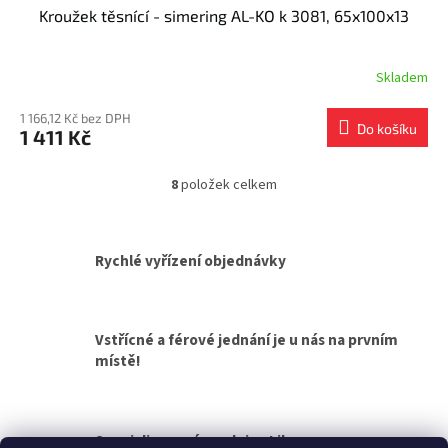
Kroužek těsnící - simering AL-KO k 3081, 65x100x13
Skladem
1 166,12 Kč bez DPH
Do košíku
1 411 Kč
8
položek celkem
O
v
l
á
Rychlé vyřízení objednávky
d
a
c
í
Vstřícné a férové jednání je u nás na prvním
p
místě!
r
v
k
y
v
Specializovaná prodejna Liberec