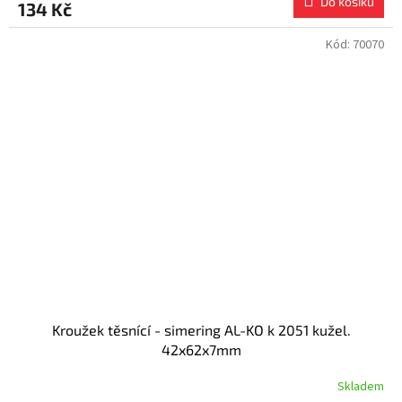
Do košíku
134 Kč
Kód:
70070
Kroužek těsnící - simering AL-KO k 2051 kužel.
42x62x7mm
Skladem