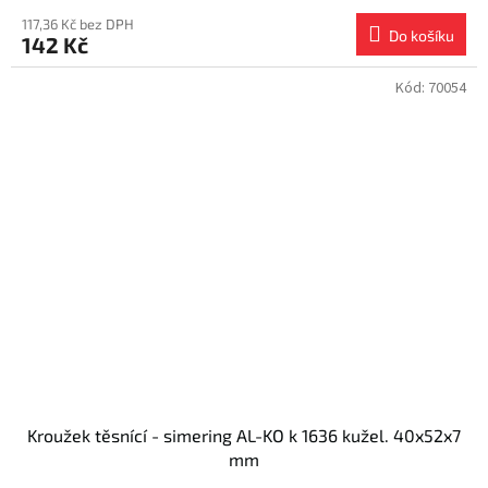
117,36 Kč bez DPH
Do košíku
142 Kč
Kód:
70054
Kroužek těsnící - simering AL-KO k 1636 kužel. 40x52x7
mm