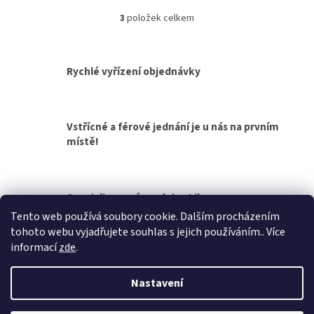
3
položek celkem
O
v
l
á
Rychlé vyřízení objednávky
d
a
c
í
Vstřícné a férové jednání je u nás na prvním
p
místě!
r
v
k
y
v
Specializovaná prodejna Liberec
ý
Tento web používá soubory cookie. Dalším procházením
p
tohoto webu vyjadřujete souhlas s jejich používáním.. Více
i
Z
informací
zde
.
s
á
u
Vytvořil Shoptet
p
Nastavení
a
t