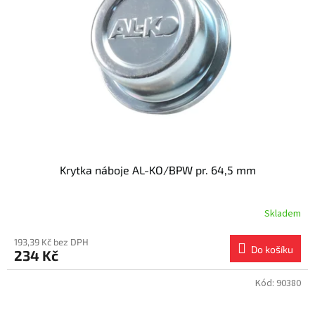
s
k
p
t
r
ů
o
d
u
k
t
ů
Krytka náboje AL-KO/BPW pr. 64,5 mm
Skladem
193,39 Kč bez DPH
Do košíku
234 Kč
Kód:
90380