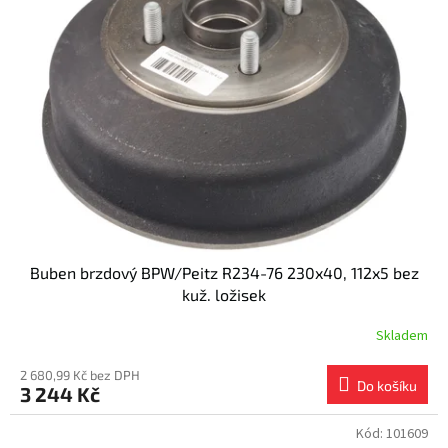
Buben brzdový BPW/Peitz R234-76 230x40, 112x5 bez
kuž. ložisek
Skladem
2 680,99 Kč bez DPH
Do košíku
3 244 Kč
Kód:
101609