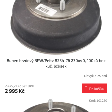
s
k
p
t
r
ů
o
d
u
k
t
ů
Buben brzdový BPW/Peitz R234-76 230x40, 100x4 bez
kuž. ložisek
Obvykle 25 dnů
2 475,21 Kč bez DPH
Do košíku
2 995 Kč
Kód:
101290