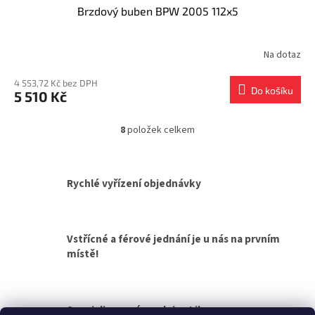
Brzdový buben BPW 2005 112x5
Na dotaz
4 553,72 Kč bez DPH
Do košíku
5 510 Kč
8
položek celkem
O
v
l
á
Rychlé vyřízení objednávky
d
a
c
í
Vstřícné a férové jednání je u nás na prvním
p
místě!
r
v
k
y
v
Specializovaná prodejna Liberec