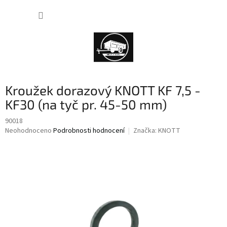
Přejít
NÁKUP
na
obsah
KOŠÍK
Kroužek dorazový KNOTT KF 7,5 -
KF30 (na tyč pr. 45-50 mm)
90018
Průměrné
Neohodnoceno
Podrobnosti hodnocení
Značka:
KNOTT
hodnocení
produktu
je
0,0
z
5
hvězdiček.