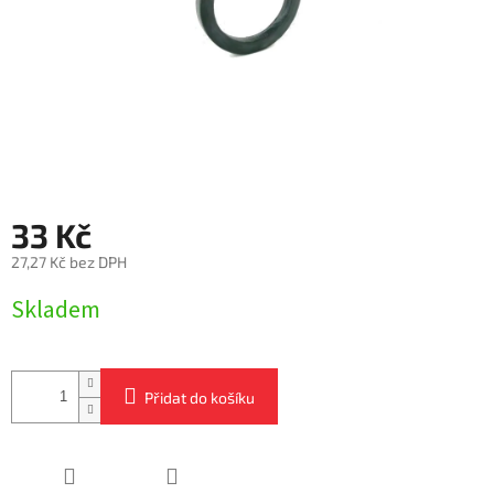
33 Kč
27,27 Kč bez DPH
Měrná
Skladem
cena:
Přidat do košíku