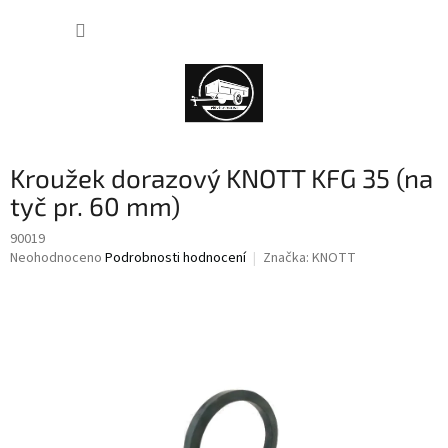
Přejít
NÁKUP
na
obsah
KOŠÍK
Kroužek dorazový KNOTT KFG 35 (na
tyč pr. 60 mm)
90019
Průměrné
Neohodnoceno
Podrobnosti hodnocení
Značka:
KNOTT
hodnocení
produktu
je
0,0
z
5
hvězdiček.