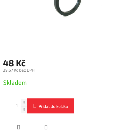
48 Kč
39,67 Kč bez DPH
Měrná
Skladem
cena:
Přidat do košíku