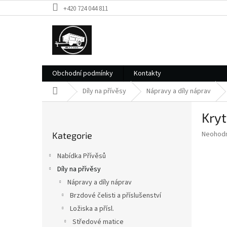
Přejít
+420 724 044 811
na
obsah
Obchodní podmínky
Kontakty
Domů
Díly na přívěsy
Nápravy a díly náprav
P
Kryt
o
Přeskočit
s
Průměr
Neohod
Kategorie
kategorie
t
hodnoce
r
produkt
Nabídka Přívěsů
a
je
Díly na přívěsy
0,0
n
z
Nápravy a díly náprav
n
5
í
Brzdové čelisti a příslušenství
hvězdič
p
Ložiska a přísl.
a
Středové matice