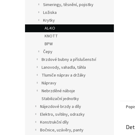
n
Simeringy, těsnění, pojistky
e
Ložiska
l
Krytky
AL-KO
KNOTT
BPW
Čepy
Brzdové bubny a příslušenství
Lanovody, vahadla, táhla
Tlumiče náprav a držáky
Nápravy
Nebrzděné náboje
Stabilizační jednotky
Nájezdové brzdy a díly
Popi
Elektro, svítilny, odrazky
Konstrukční díly
Det
Bočnice, uzávěry, panty