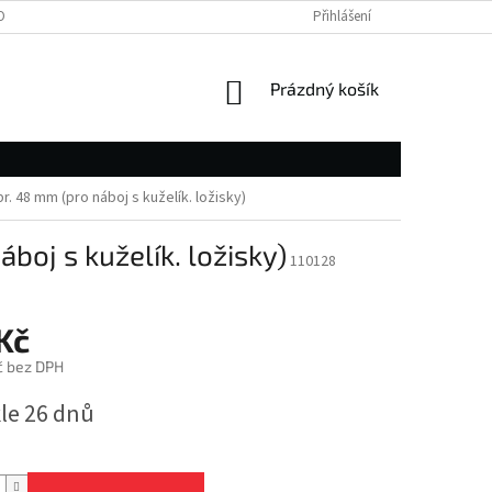
OBNÍCH ÚDAJŮ
Přihlášení
NÁKUPNÍ
Prázdný košík
KOŠÍK
r. 48 mm (pro náboj s kuželík. ložisky)
boj s kuželík. ložisky)
110128
Kč
č bez DPH
le 26 dnů