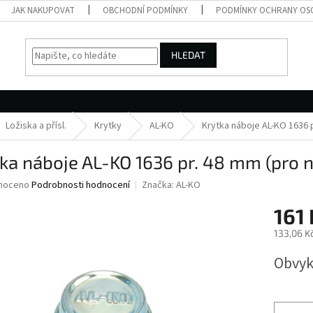
JAK NAKUPOVAT
OBCHODNÍ PODMÍNKY
PODMÍNKY OCHRANY OS
HLEDAT
Ložiska a přísl.
Krytky
AL-KO
Krytka náboje AL-KO 1636 p
ka náboje AL-KO 1636 pr. 48 mm (pro ná
né
noceno
Podrobnosti hodnocení
Značka:
AL-KO
ní
161 
u
133,06 K
Měrná
Obvyk
cena:
ek.