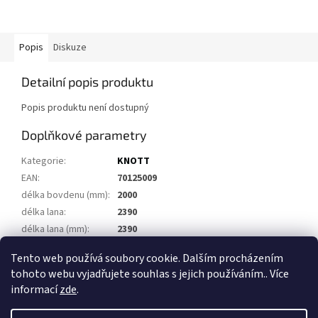
Popis
Diskuze
Detailní popis produktu
Popis produktu není dostupný
Doplňkové parametry
Kategorie
:
KNOTT
EAN
:
70125009
délka bovdenu (mm)
:
2000
délka lana
:
2390
délka lana (mm)
:
2390
zakončení
:
Závit M10 - závit M10
Tento web používá soubory cookie. Dalším procházením
tohoto webu vyjadřujete souhlas s jejich používáním.. Více
Z
informací
zde
.
á
Vytvořil Shoptet