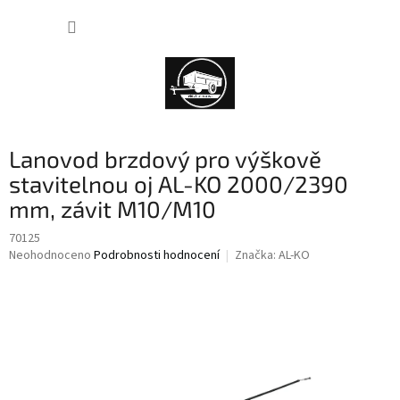
Přejít
NÁKUP
na
obsah
KOŠÍK
Lanovod brzdový pro výškově
stavitelnou oj AL-KO 2000/2390
mm, závit M10/M10
70125
Průměrné
Neohodnoceno
Podrobnosti hodnocení
Značka:
AL-KO
hodnocení
produktu
je
0,0
z
5
hvězdiček.