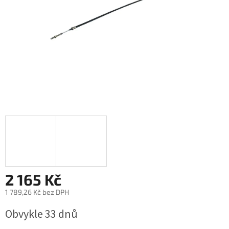
2 165 Kč
1 789,26 Kč bez DPH
Měrná
Obvykle 33 dnů
cena: