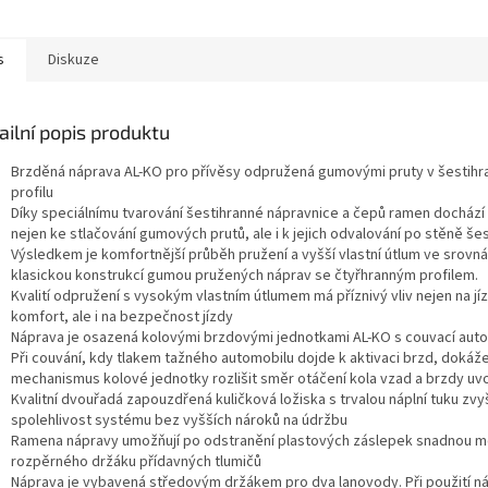
s
Diskuze
ailní popis produktu
Brzděná náprava AL-KO pro přívěsy odpružená gumovými pruty v šestih
profilu
Díky speciálnímu tvarování šestihranné nápravnice a čepů ramen dochází p
nejen ke stlačování gumových prutů, ale i k jejich odvalování po stěně šes
Výsledkem je komfortnější průběh pružení a vyšší vlastní útlum ve srovná
klasickou konstrukcí gumou pružených náprav se čtyřhranným profilem.
Kvalití odpružení s vysokým vlastním útlumem má příznivý vliv nejen na jí
komfort, ale i na bezpečnost jízdy
Náprava je osazená kolovými brzdovými jednotkami AL-KO s couvací aut
Při couvání, kdy tlakem tažného automobilu dojde k aktivaci brzd, dokáž
mechanismus kolové jednotky rozlišit směr otáčení kola vzad a brzdy uvol
Kvalitní dvouřadá zapouzdřená kuličková ložiska s trvalou náplní tuku zvyš
spolehlivost systému bez vyšších nároků na údržbu
Ramena nápravy umožňují po odstranění plastových záslepek snadnou 
rozpěrného držáku přídavných tlumičů
Náprava je vybavená středovým držákem pro dva lanovody. Při použití n