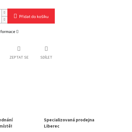
Přidat do košíku
informace
ZEPTAT SE
SDÍLET
jednání
Specializovaná prodejna
 místě!
Liberec