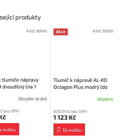
sející produkty
Kód:
90043
Kód:
90365
Akce
 tlumiče nápravy
Tlumič k nápravě AL-KO
 dvoudílný (na 1
Octagon Plus modrý (do
1350 kg/1 náprava)
Obvykle 26 dnů
Skladem
 Kč bez DPH
928,10 Kč bez DPH
Kč
1 123 Kč
o košíku
Do košíku