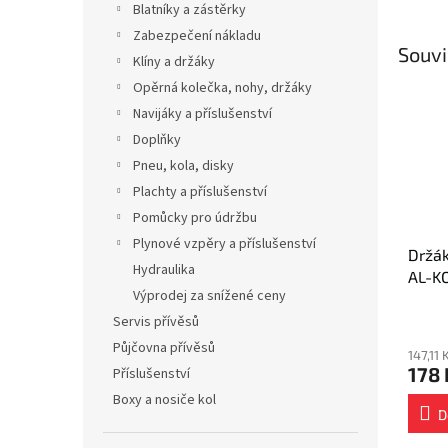
Blatníky a zástěrky
Zabezpečení nákladu
Souvi
Klíny a držáky
Opěrná kolečka, nohy, držáky
Navijáky a příslušenství
Doplňky
Pneu, kola, disky
Plachty a příslušenství
Pomůcky pro údržbu
Plynové vzpěry a příslušenství
Držák
Hydraulika
AL-KO
Výprodej za snížené ceny
kolo)
Servis přívěsů
Půjčovna přívěsů
147,11
178 
Příslušenství
Boxy a nosiče kol
D