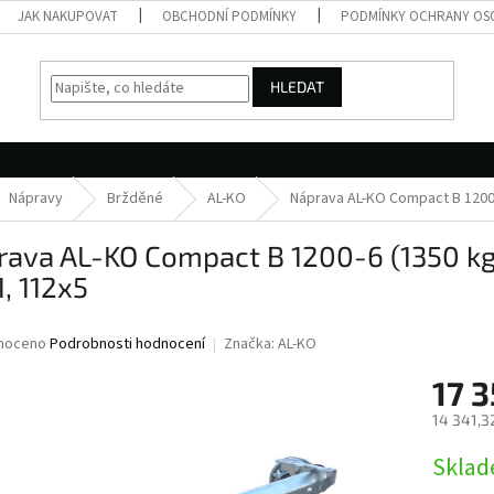
JAK NAKUPOVAT
OBCHODNÍ PODMÍNKY
PODMÍNKY OCHRANY OS
HLEDAT
Nápravy
Bržděné
AL-KO
Náprava AL-KO Compact B 1200
rava AL-KO Compact B 1200-6 (1350 k
, 112x5
né
noceno
Podrobnosti hodnocení
Značka:
AL-KO
ní
17 3
u
14 341,3
Měrná
Skla
cena:
ek.