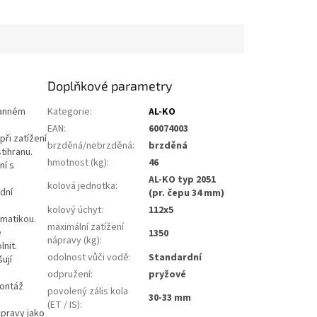
Doplňkové parametry
ranném
Kategorie
:
AL-KO
EAN
:
60074003
ři zatížení
brzděná/nebrzděná
:
brzděná
tihranu.
hmotnost (kg)
:
46
ní s
AL-KO typ 2051
kolová jednotka
:
zdní
(pr. čepu 34 mm)
kolový úchyt
:
112x5
omatikou.
maximální zatížení
e
1350
nápravy (kg)
:
nit.
odolnost vůči vodě
:
Standardní
ují
odpružení
:
pryžové
montáž
povolený zális kola
30-33 mm
(ET / IS)
:
ápravy jako