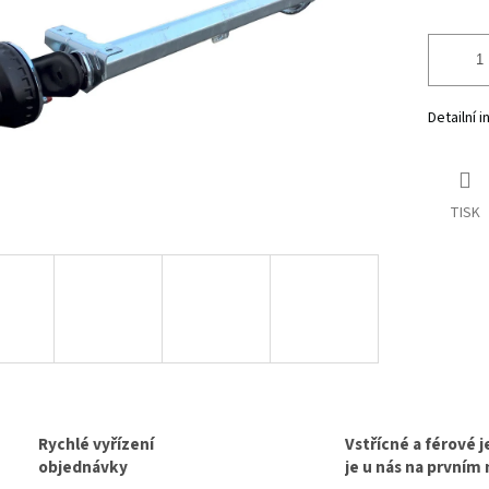
Detailní 
TISK
Rychlé vyřízení
Vstřícné a férové 
objednávky
je u nás na prvním