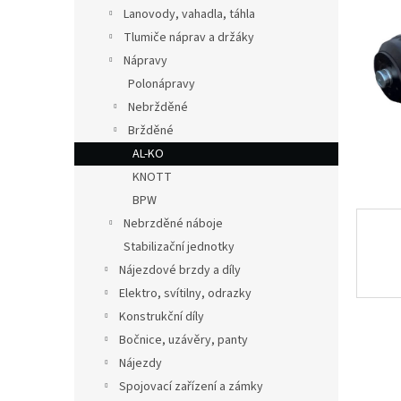
n
Lanovody, vahadla, táhla
e
Tlumiče náprav a držáky
l
Nápravy
Polonápravy
Nebržděné
Bržděné
AL-KO
KNOTT
BPW
Nebrzděné náboje
Stabilizační jednotky
Nájezdové brzdy a díly
Elektro, svítilny, odrazky
Konstrukční díly
Bočnice, uzávěry, panty
Nájezdy
Spojovací zařízení a zámky