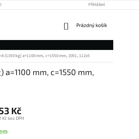
OBNÍCH ÚDAJŮ
Přihlášení
NÁKUPNÍ
Prázdný košík
KOŠÍK
-6 (1350 kg) a=1100 mm, c=1550 mm, 2051, 112x5
g) a=1100 mm, c=1550 mm,
53 Kč
2 Kč bez DPH
dem