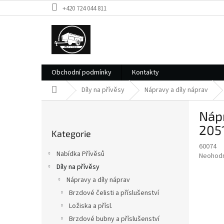
Přejít
+420 724 044 811
na
obsah
Obchodní podmínky
Kontakty
Domů
Díly na přívěsy
Nápravy a díly náprav
P
Náp
o
Přeskočit
s
2051
Kategorie
kategorie
t
60074
r
Nabídka Přívěsů
Průměr
Neohod
a
hodnoce
Díly na přívěsy
n
produkt
Nápravy a díly náprav
n
je
í
Brzdové čelisti a příslušenství
0,0
z
p
Ložiska a přísl.
5
a
Brzdové bubny a příslušenství
hvězdič