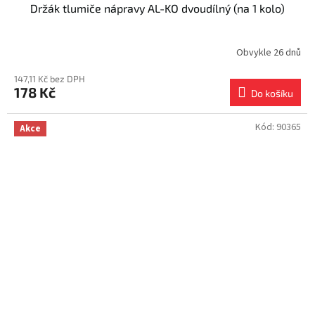
Držák tlumiče nápravy AL-KO dvoudílný (na 1 kolo)
Obvykle 26 dnů
147,11 Kč bez DPH
178 Kč
Do košíku
Kód:
90365
Akce