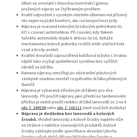
útlum ve srovnání s klasickou konstrukcí gumou
pružených náprav se čtyřhranným profilem.
Kvalití odpružení s vysokým vlastním útlumem má příznivý
vliv nejen na jízdní komfort, ale i na bezpečnost jízdy
Náprava je osazená kolovými brzdovými jednotkami AL-
KO s couvací automatikou. Při couvání, kdy tlakem
tažného automobilu dojde k aktivaci brzd, dokáže
mechanismus kolové jednotky rozlišit směr otáčení kola
vzad a brzdy uvolnit.
Kvalitní dvouřadá zapouzdřená kuličková ložiska s trvalou
náplní tuku zvyšují spolehlivost systému bez vyšších
nároků na údržbu
Ramena nápravy umožňují po odstranění plastových
záslepek snadnou montáž rozpěrného držáku přídavných
tlumičů
Náprava je vybavená středovým držákem pro dva
lanovody. Při použití nápravy jako přední na tandemovém
přívěsu je nutné použít redukci držáků lanovodů ze 2 na 4
obj. č. 249236
nebo
obj. č. 101111
(není součástí dodávky)
Náprava je dodávána bez lanovodů a kolových
šroubů.
Vhodné lanovody a kolové šrouby najdete níže
na stránce v nabídce souvisejících produktů. Kolové
šrouby vybírejte podle specifikace dosedací plochy