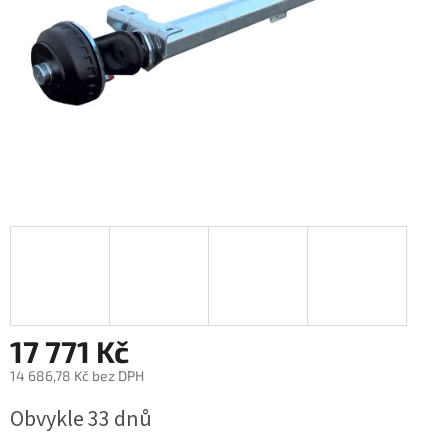
17 771 Kč
14 686,78 Kč bez DPH
Měrná
Obvykle 33 dnů
cena: