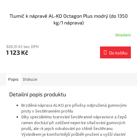
Tlumič k nápravě AL-KO Octagon Plus modrý (do 1350
kg/1 náprava)
Skladem
928,10 Kč bez DPH
1 123 Kč
Do košíku
Popis
Diskuze
Detailní popis produktu
Brzděná náprava AL-KO pro přívěsy odpružená gumovými
pruty v šestihranném profilu
Díky speciálnímu tvarování šestihranné nápravnice a čepů
ramen dochází při zatížení nejen ke stlačování gumových
prutů, ale i k jejich odvalování po stěně šestihranu.
Výsledkem je komfortnější průběh pružení a vyšší vlastní