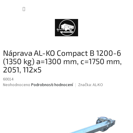
Přejít
NÁKUP
na
obsah
KOŠÍK
Náprava AL-KO Compact B 1200-6
(1350 kg) a=1300 mm, c=1750 mm,
2051, 112x5
60014
Průměrné
Neohodnoceno
Podrobnosti hodnocení
Značka:
AL-KO
hodnocení
produktu
je
0,0
z
5
hvězdiček.