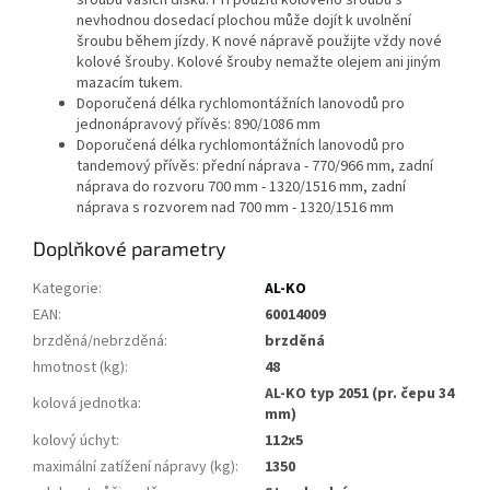
šroubu vašich disků. Při použití kolového šroubu s
nevhodnou dosedací plochou může dojít k uvolnění
šroubu během jízdy. K nové nápravě použijte vždy nové
kolové šrouby. Kolové šrouby nemažte olejem ani jiným
mazacím tukem.
Doporučená délka rychlomontážních lanovodů pro
jednonápravový přívěs: 890/1086 mm
Doporučená délka rychlomontážních lanovodů pro
tandemový přívěs: přední náprava - 770/966 mm, zadní
náprava do rozvoru 700 mm - 1320/1516 mm, zadní
náprava s rozvorem nad 700 mm - 1320/1516 mm
Doplňkové parametry
Kategorie
:
AL-KO
EAN
:
60014009
brzděná/nebrzděná
:
brzděná
hmotnost (kg)
:
48
AL-KO typ 2051 (pr. čepu 34
kolová jednotka
:
mm)
kolový úchyt
:
112x5
maximální zatížení nápravy (kg)
:
1350