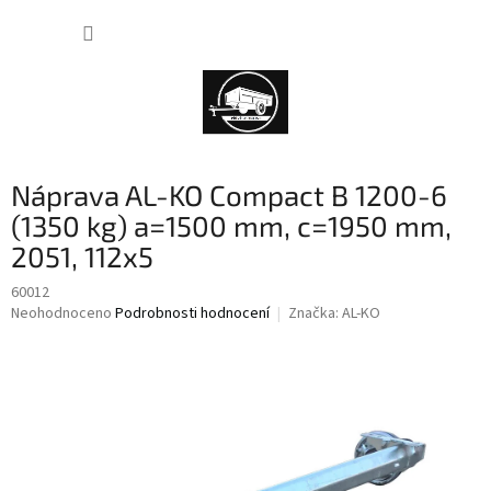
Přejít
NÁKUP
na
obsah
KOŠÍK
Náprava AL-KO Compact B 1200-6
(1350 kg) a=1500 mm, c=1950 mm,
2051, 112x5
60012
Průměrné
Neohodnoceno
Podrobnosti hodnocení
Značka:
AL-KO
hodnocení
produktu
je
0,0
z
5
hvězdiček.