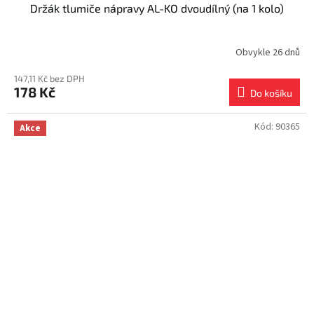
Držák tlumiče nápravy AL-KO dvoudílný (na 1 kolo)
Obvykle 26 dnů
147,11 Kč bez DPH
178 Kč
Do košíku
Kód:
90365
Akce