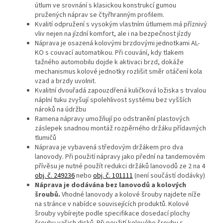
útlum ve srovnání s klasickou konstrukcí gumou
pružených náprav se čtyřhranným profilem.
Kvalití odpružení s vysokým vlastním útlumem má příznivý
vliv nejen na jízdní komfort, ale i na bezpečnost jízdy
Náprava je osazená kolovými brzdovými jednotkami AL-
KO s couvací automatikou. Při couvání, kdy tlakem
tažného automobilu dojde k aktivaci brzd, dokáže
mechanismus kolové jednotky rozlišit směr otáčení kola
vzad a brzdy uvolnit.
Kvalitní dvouřadá zapouzdřená kuličková ložiska s trvalou
náplní tuku zvyšují spolehlivost systému bez vyšších
nároků na údržbu
Ramena nápravy umožňují po odstranění plastových
záslepek snadnou montáž rozpěrného držáku přídavných
tlumičů
Náprava je vybavená středovým držákem pro dva
lanovody. Při použití nápravy jako přední na tandemovém
přívěsu je nutné použít redukci držáků lanovodů ze 2 na 4
obj. č. 249236
nebo
obj. č. 101111
(není součástí dodávky)
Náprava je dodávána bez lanovodů a kolových
šroubů.
Vhodné lanovody a kolové šrouby najdete níže
na stránce v nabídce souvisejících produktů. Kolové
šrouby vybírejte podle specifikace dosedací plochy