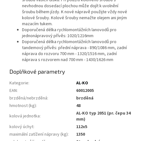
šroubu vašich disků. Při použití kolového šroubu s
nevhodnou dosedací plochou může dojít k uvolnění
šroubu během jízdy. K nové nápravě použijte vždy nové
kolové šrouby. Kolové šrouby nemažte olejem ani jiným
mazacím tukem.
Doporučená délka rychlomontážních lanovodů pro
jednonápravový přívěs: 1020/1216mm
Doporučená délka rychlomontážních lanovodů pro
tandemový přívěs: přední náprava - 890/1086 mm, zadní
náprava do rozvoru 700 mm - 1320/1516 mm, zadní
náprava s rozvorem nad 700 mm - 1430/1626 mm
Doplňkové parametry
Kategorie
:
AL-KO
EAN
:
60012005
brzděná/nebrzděná
:
brzděná
hmotnost (kg)
:
48
AL-KO typ 2051 (pr. čepu 34
kolová jednotka
:
mm)
kolový úchyt
:
112x5
maximální zatížení nápravy (kg)
:
1350