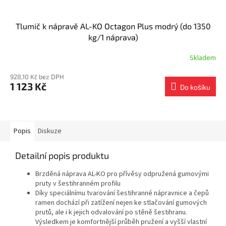
Tlumič k nápravě AL-KO Octagon Plus modrý (do 1350
kg/1 náprava)
Skladem
928,10 Kč bez DPH
1 123 Kč
Do košíku
Popis
Diskuze
Detailní popis produktu
Brzděná náprava AL-KO pro přívěsy odpružená gumovými
pruty v šestihranném profilu
Díky speciálnímu tvarování šestihranné nápravnice a čepů
ramen dochází při zatížení nejen ke stlačování gumových
prutů, ale i k jejich odvalování po stěně šestihranu.
Výsledkem je komfortnější průběh pružení a vyšší vlastní