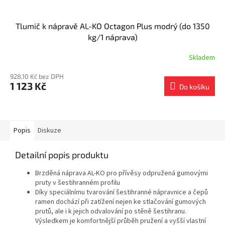
Tlumič k nápravě AL-KO Octagon Plus modrý (do 1350
kg/1 náprava)
Skladem
928,10 Kč bez DPH
1 123 Kč
Do košíku
Popis
Diskuze
Detailní popis produktu
Brzděná náprava AL-KO pro přívěsy odpružená gumovými
pruty v šestihranném profilu
Díky speciálnímu tvarování šestihranné nápravnice a čepů
ramen dochází při zatížení nejen ke stlačování gumových
prutů, ale i k jejich odvalování po stěně šestihranu.
Výsledkem je komfortnější průběh pružení a vyšší vlastní