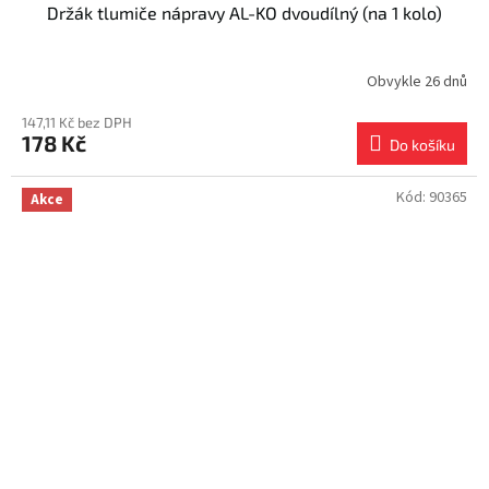
Držák tlumiče nápravy AL-KO dvoudílný (na 1 kolo)
Obvykle 26 dnů
147,11 Kč bez DPH
178 Kč
Do košíku
Kód:
90365
Akce