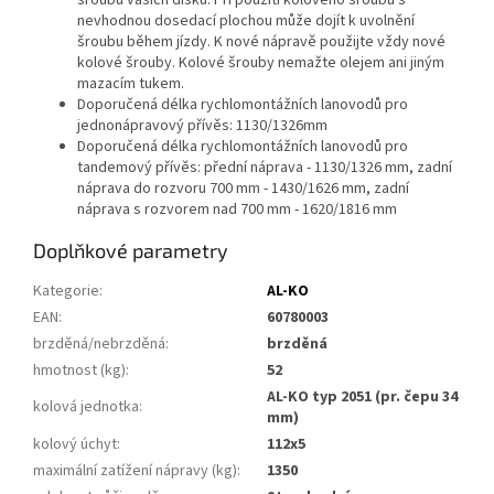
šroubu vašich disků. Při použití kolového šroubu s
nevhodnou dosedací plochou může dojít k uvolnění
šroubu během jízdy. K nové nápravě použijte vždy nové
kolové šrouby. Kolové šrouby nemažte olejem ani jiným
mazacím tukem.
Doporučená délka rychlomontážních lanovodů pro
jednonápravový přívěs: 1130/1326mm
Doporučená délka rychlomontážních lanovodů pro
tandemový přívěs: přední náprava - 1130/1326 mm, zadní
náprava do rozvoru 700 mm - 1430/1626 mm, zadní
náprava s rozvorem nad 700 mm - 1620/1816 mm
Doplňkové parametry
Kategorie
:
AL-KO
EAN
:
60780003
brzděná/nebrzděná
:
brzděná
hmotnost (kg)
:
52
AL-KO typ 2051 (pr. čepu 34
kolová jednotka
:
mm)
kolový úchyt
:
112x5
maximální zatížení nápravy (kg)
:
1350