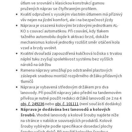
útlum ve srovnání s klasickou konstrukcí gumou
pružených náprav se čtyřhranným profilem.
Kvalití odpružení s vysokým vlastním útlumem má příznivý
vliv nejen na jízdní komfort, ale i na bezpečnost jízdy
Náprava je osazená kolovými brzdovými jednotkami AL-
KO s couvací automatikou. Při couvání, kdy tlakem
tažného automobilu dojde k aktivaci brzd, dokáže
mechanismus kolové jednotky rozlišit směr otáčení kola
vzad a brzdy uvolnit.
Kvalitní dvouřadá zapouzdřená kuličková ložiska s trvalou
náplní tuku zvyšují spolehlivost systému bez vyšších
nároků na údržbu
Ramena nápravy umožňují po odstranění plastových
záslepek snadnou montáž rozpěrného držáku přídavných
tlumičů
Náprava je vybavená středovým držákem pro dva
lanovody. Při použití nápravy jako přední na tandemovém
přívěsu je nutné použít redukci držáků lanovodů ze 2 na 4
obj. č. 249236
nebo
obj. č. 101111
(není součástí dodávky)
Náprava je dodávána bez lanovodů a kolových
šroubů.
Vhodné lanovody a kolové šrouby najdete níže
na stránce v nabídce souvisejících produktů. Kolové
šrouby vybírejte podle specifikace dosedací plochy