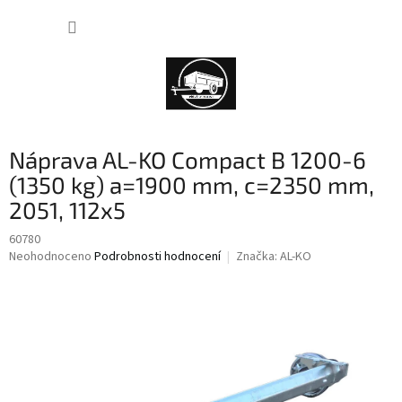
Přejít
NÁKUP
na
obsah
KOŠÍK
Náprava AL-KO Compact B 1200-6
(1350 kg) a=1900 mm, c=2350 mm,
2051, 112x5
60780
Průměrné
Neohodnoceno
Podrobnosti hodnocení
Značka:
AL-KO
hodnocení
produktu
je
0,0
z
5
hvězdiček.